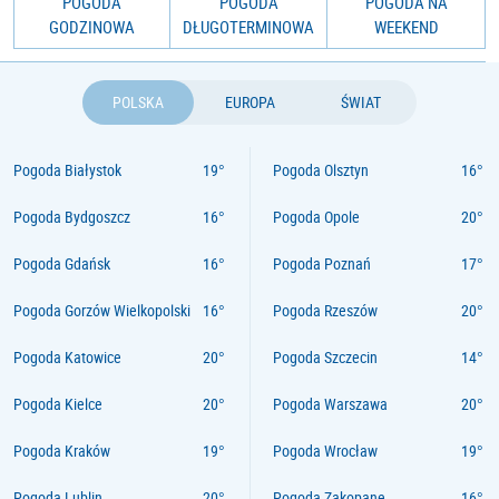
POGODA
POGODA
POGODA NA
GODZINOWA
DŁUGOTERMINOWA
WEEKEND
POLSKA
EUROPA
ŚWIAT
Pogoda Białystok
Pogoda Olsztyn
Pogoda Bydgoszcz
Pogoda Opole
Pogoda Gdańsk
Pogoda Poznań
Pogoda Gorzów Wielkopolski
Pogoda Rzeszów
Pogoda Katowice
Pogoda Szczecin
Pogoda Kielce
Pogoda Warszawa
Pogoda Kraków
Pogoda Wrocław
Pogoda Lublin
Pogoda Zakopane