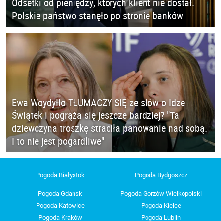
Odsetki od pieniędzy, których klient nie dostał.
Polskie państwo stanęło po stronie banków
Ewa Woydyłło TŁUMACZY SIĘ ze słów o Idze
Świątek i pogrąża się jeszcze bardziej? "Ta
dziewczyna troszkę straciła panowanie nad sobą.
I to nie jest pogardliwe"
Pogoda Białystok
Pogoda Bydgoszcz
Pogoda Gdańsk
Pogoda Gorzów Wielkopolski
Pogoda Katowice
Pogoda Kielce
Pogoda Kraków
Pogoda Lublin