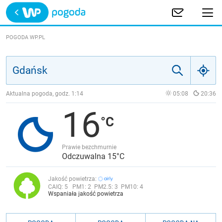
Trwa ładowanie
POLSKA
POGODA WP.PL
EUROPA
ŚWIAT
Aktualna pogoda, godz.
1:14
05:08
20:36
16
JAKOŚĆ POWIETRZA
Prawie bezchmurnie
Odczuwalna 15°C
Jakość powietrza:
CAIQ:
5
PM1:
2
PM2.5:
3
PM10:
4
Wspaniała jakość powietrza