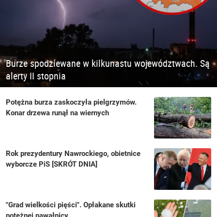
Burze spodziewane w kilkunastu województwach. Są
alerty II stopnia
Potężna burza zaskoczyła pielgrzymów.
Konar drzewa runął na wiernych
Rok prezydentury Nawrockiego, obietnice
wyborcze PiS [SKRÓT DNIA]
"Grad wielkości pięści". Opłakane skutki
potężnej nawałnicy