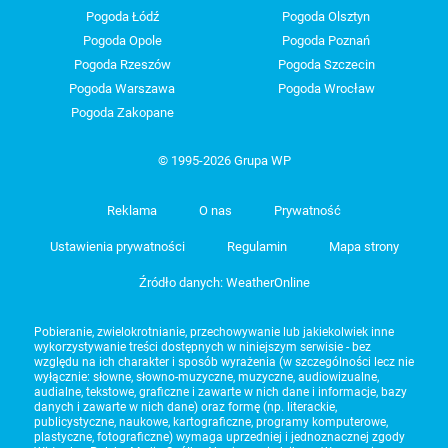
Pogoda Łódź
Pogoda Olsztyn
Pogoda Opole
Pogoda Poznań
Pogoda Rzeszów
Pogoda Szczecin
Pogoda Warszawa
Pogoda Wrocław
Pogoda Zakopane
© 1995-2026 Grupa WP
Reklama
O nas
Prywatność
Ustawienia prywatności
Regulamin
Mapa strony
Źródło danych: WeatherOnline
Pobieranie, zwielokrotnianie, przechowywanie lub jakiekolwiek inne
wykorzystywanie treści dostępnych w niniejszym serwisie - bez
względu na ich charakter i sposób wyrażenia (w szczególności lecz nie
wyłącznie: słowne, słowno-muzyczne, muzyczne, audiowizualne,
audialne, tekstowe, graficzne i zawarte w nich dane i informacje, bazy
danych i zawarte w nich dane) oraz formę (np. literackie,
publicystyczne, naukowe, kartograficzne, programy komputerowe,
plastyczne, fotograficzne) wymaga uprzedniej i jednoznacznej zgody