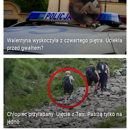
Walentyna wyskoczyła z czwartego piętra. Uciekła
przed gwałtem?
Chłopiec przyłapany. Ujęcia z Tatr. Patrzą tylko na
jedno