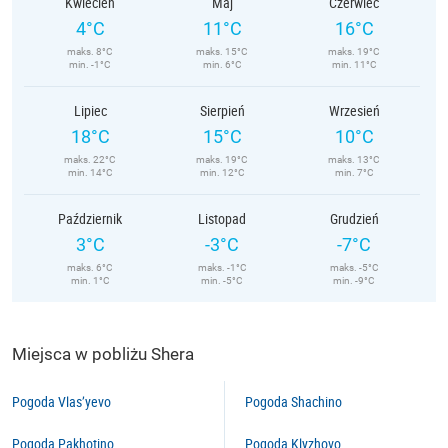
Kwiecień
Maj
Czerwiec
4°C
11°C
16°C
maks. 8°C
maks. 15°C
maks. 19°C
min. -1°C
min. 6°C
min. 11°C
Lipiec
Sierpień
Wrzesień
18°C
15°C
10°C
maks. 22°C
maks. 19°C
maks. 13°C
min. 14°C
min. 12°C
min. 7°C
Październik
Listopad
Grudzień
3°C
-3°C
-7°C
maks. 6°C
maks. -1°C
maks. -5°C
min. 1°C
min. -5°C
min. -9°C
Miejsca w pobliżu Shera
Pogoda Vlas’yevo
Pogoda Shachino
Pogoda Pakhotino
Pogoda Klyzhovo