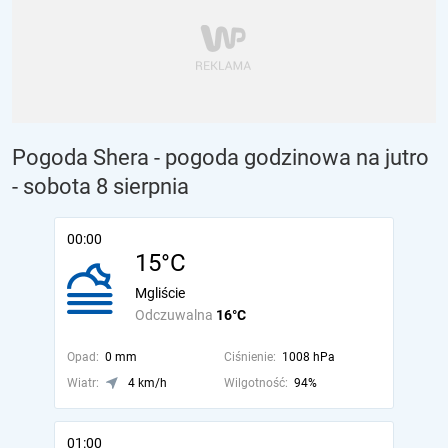
Pogoda Shera - pogoda godzinowa na jutro
- sobota 8 sierpnia
00:00
15°C
Mgliście
Odczuwalna
16°C
Opad:
0 mm
Ciśnienie:
1008 hPa
Wiatr:
4 km/h
Wilgotność:
94%
01:00