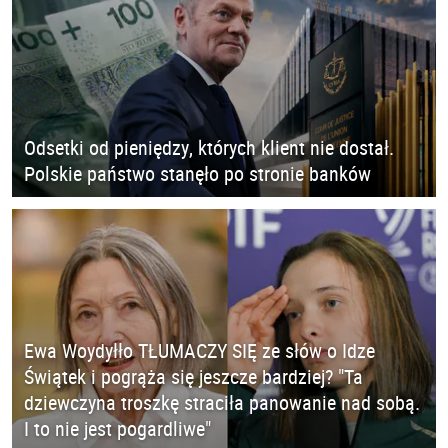
Odsetki od pieniędzy, których klient nie dostał.
Polskie państwo stanęło po stronie banków
Ewa Woydyłło TŁUMACZY SIĘ ze słów o Idze
Świątek i pogrąża się jeszcze bardziej? "Ta
dziewczyna troszkę straciła panowanie nad sobą.
I to nie jest pogardliwe"