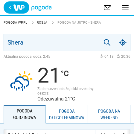
Trwa ładowanie
POLSKA
POGODA WP.PL
ROSJA
POGODA NA JUTRO - SHERA
EUROPA
ŚWIAT
Aktualna pogoda, godz.
2:45
04:18
20:36
21
JAKOŚĆ POWIETRZA
Zachmurzenie duże, lekki przelotny
deszcz
Odczuwalna 21°C
POGODA
POGODA
POGODA NA
GODZINOWA
DŁUGOTERMINOWA
WEEKEND