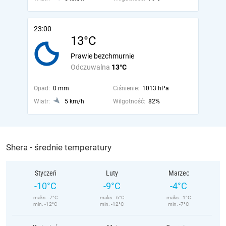
23:00
13°C
Prawie bezchmurnie
Odczuwalna
13°C
Opad:
0 mm
Ciśnienie:
1013 hPa
Wiatr:
5 km/h
Wilgotność:
82%
Shera - średnie temperatury
Styczeń
Luty
Marzec
-10°C
-9°C
-4°C
maks. -7°C
maks. -6°C
maks. -1°C
min. -12°C
min. -12°C
min. -7°C