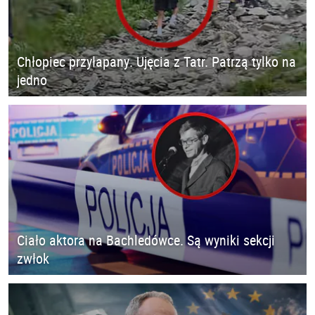
Chłopiec przyłapany. Ujęcia z Tatr. Patrzą tylko na
jedno
Ciało aktora na Bachledówce. Są wyniki sekcji
zwłok