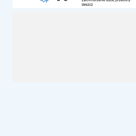
Zachmurzenie duże, przelotny
deszcz