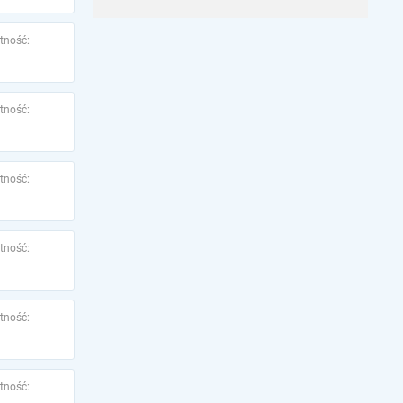
tność:
tność:
tność:
tność:
tność:
tność: