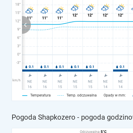
18°
15°
12°
9°
6°
3°
0°
-3°
km/h
Temperatura
Temp. odczuwalna
Opady w mm:
Pogoda Shapkozero - pogoda godzinow
Odczuwalna
5°C