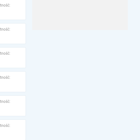
tność:
tność:
tność:
tność:
tność:
tność: