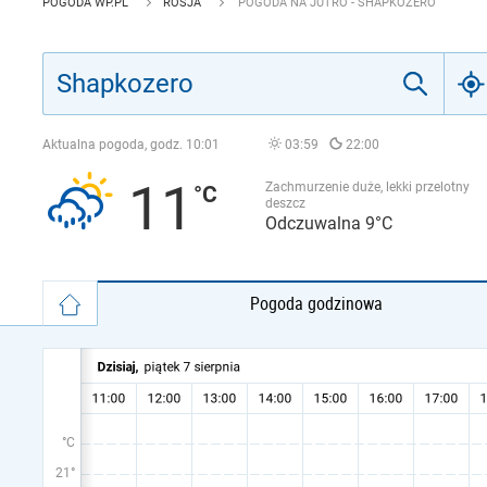
POGODA WP.PL
ROSJA
POGODA NA JUTRO - SHAPKOZERO
Aktualna pogoda, godz.
10:01
03:59
22:00
11
Zachmurzenie duże, lekki przelotny
deszcz
Odczuwalna 9°C
Pogoda godzinowa
°C
21°