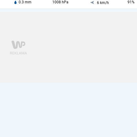
0.3 mm
1008 hPa
91%
6 km/h