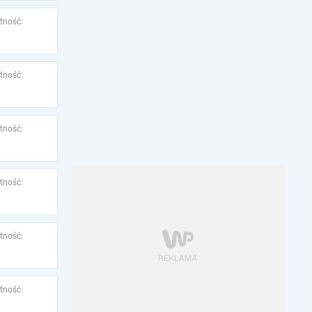
tność:
tność:
tność:
tność:
tność:
tność: