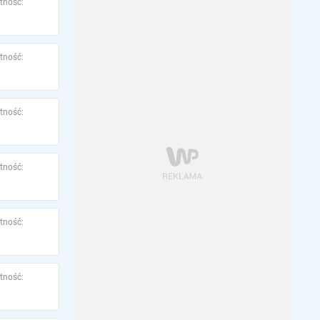
tność:
tność:
tność:
tność:
tność:
tność: