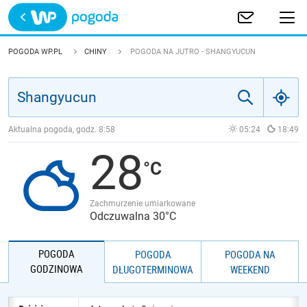
Trwa ładowanie
POLSKA
POGODA WP.PL
CHINY
POGODA NA JUTRO - SHANGYUCUN
EUROPA
ŚWIAT
Aktualna pogoda, godz.
8:58
05:24
18:49
28
JAKOŚĆ POWIETRZA
Zachmurzenie umiarkowane
Odczuwalna 30°C
POGODA
POGODA
POGODA NA
GODZINOWA
DŁUGOTERMINOWA
WEEKEND