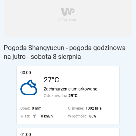
Pogoda Shangyucun - pogoda godzinowa
na jutro
- sobota 8 sierpnia
00:00
27°C
Zachmurzenie umiarkowane
Odczuwalna
29°C
Opad:
0 mm
Ciśnienie:
1002 hPa
Wiatr:
10 km/h
Wilgotność:
86%
01:00