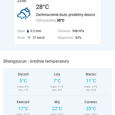
23:00
28°C
Zachmurzenie duże, przelotny deszcz
Odczuwalna
30°C
Opad:
0.2 mm
Ciśnienie:
998 hPa
Wiatr:
21 km/h
Wilgotność:
82%
Shangyucun - średnie temperatury
Styczeń
Luty
Marzec
5°C
7°C
11°C
maks. 9°C
maks. 11°C
maks. 15°C
min. 1°C
min. 2°C
min. 6°C
Kwiecień
Maj
Czerwiec
17°C
22°C
25°C
maks. 21°C
maks. 26°C
maks. 28°C