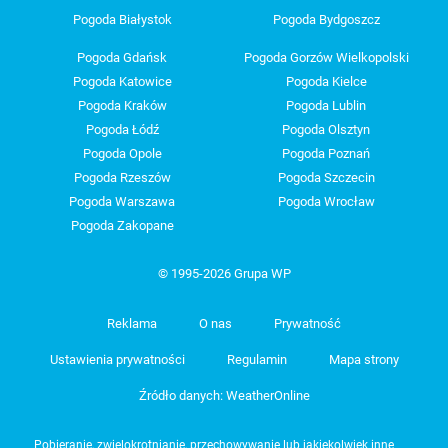
Pogoda Białystok
Pogoda Bydgoszcz
Pogoda Gdańsk
Pogoda Gorzów Wielkopolski
Pogoda Katowice
Pogoda Kielce
Pogoda Kraków
Pogoda Lublin
Pogoda Łódź
Pogoda Olsztyn
Pogoda Opole
Pogoda Poznań
Pogoda Rzeszów
Pogoda Szczecin
Pogoda Warszawa
Pogoda Wrocław
Pogoda Zakopane
© 1995-2026 Grupa WP
Reklama
O nas
Prywatność
Ustawienia prywatności
Regulamin
Mapa strony
Źródło danych: WeatherOnline
Pobieranie, zwielokrotnianie, przechowywanie lub jakiekolwiek inne