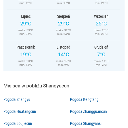
min. 12°C
min. 17°C
min. 21°C
Lipiec
Sierpień
Wrzesień
29°C
29°C
25°C
maks. 33°C
maks. 32°C
maks. 28°C
min. 25°C
min. 24°C
min. 20°C
Październik
Listopad
Grudzień
19°C
14°C
7°C
maks. 23°C
maks. 17°C
maks. 11°C
min. 14°C
min. 9°C
min. 2°C
Miejsca w pobliżu Shangyucun
Pogoda Shangyu
Pogoda Kengtang
Pogoda Huatangcun
Pogoda Zhangguancun
Pogoda Loujiecun
Pogoda Shangyansi