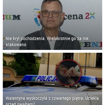
Nie krył pochodzenia. Wielokrotnie go za nie
atakowano
Walentyna wyskoczyła z czwartego piętra. Uciekła
przed gwałtem?