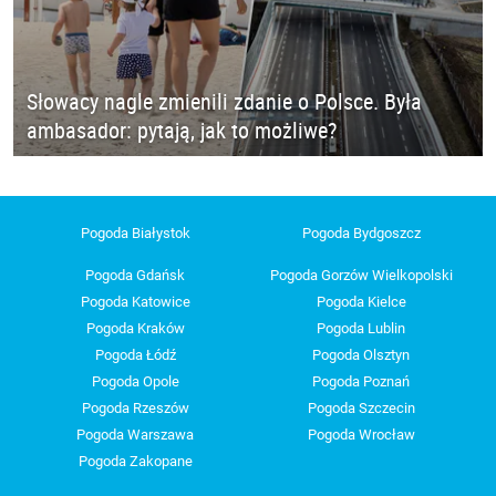
Słowacy nagle zmienili zdanie o Polsce. Była
ambasador: pytają, jak to możliwe?
Pogoda Białystok
Pogoda Bydgoszcz
Pogoda Gdańsk
Pogoda Gorzów Wielkopolski
Pogoda Katowice
Pogoda Kielce
Pogoda Kraków
Pogoda Lublin
Pogoda Łódź
Pogoda Olsztyn
Pogoda Opole
Pogoda Poznań
Pogoda Rzeszów
Pogoda Szczecin
Pogoda Warszawa
Pogoda Wrocław
Pogoda Zakopane