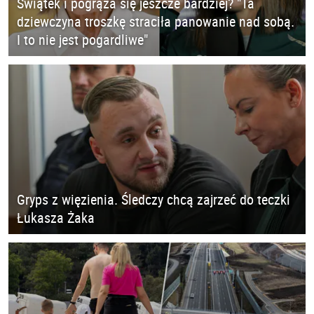
Świątek i pogrąża się jeszcze bardziej? "Ta
dziewczyna troszkę straciła panowanie nad sobą.
I to nie jest pogardliwe"
Gryps z więzienia. Śledczy chcą zajrzeć do teczki
Łukasza Żaka