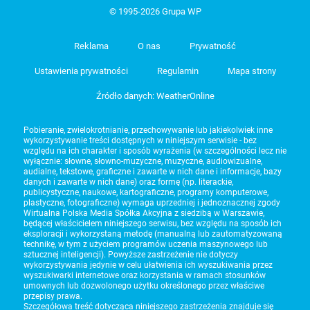
© 1995-2026 Grupa WP
Reklama
O nas
Prywatność
Ustawienia prywatności
Regulamin
Mapa strony
Źródło danych: WeatherOnline
Pobieranie, zwielokrotnianie, przechowywanie lub jakiekolwiek inne
wykorzystywanie treści dostępnych w niniejszym serwisie - bez
względu na ich charakter i sposób wyrażenia (w szczególności lecz nie
wyłącznie: słowne, słowno-muzyczne, muzyczne, audiowizualne,
audialne, tekstowe, graficzne i zawarte w nich dane i informacje, bazy
danych i zawarte w nich dane) oraz formę (np. literackie,
publicystyczne, naukowe, kartograficzne, programy komputerowe,
plastyczne, fotograficzne) wymaga uprzedniej i jednoznacznej zgody
Wirtualna Polska Media Spółka Akcyjna z siedzibą w Warszawie,
będącej właścicielem niniejszego serwisu, bez względu na sposób ich
eksploracji i wykorzystaną metodę (manualną lub zautomatyzowaną
technikę, w tym z użyciem programów uczenia maszynowego lub
sztucznej inteligencji). Powyższe zastrzeżenie nie dotyczy
wykorzystywania jedynie w celu ułatwienia ich wyszukiwania przez
wyszukiwarki internetowe oraz korzystania w ramach stosunków
umownych lub dozwolonego użytku określonego przez właściwe
przepisy prawa.
Szczegółowa treść dotycząca niniejszego zastrzeżenia znajduje się