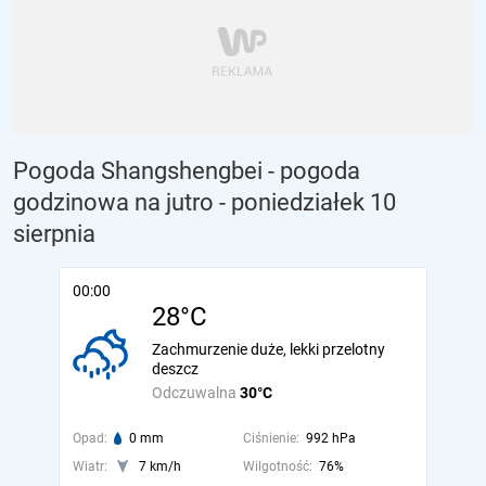
Pogoda Shangshengbei - pogoda
godzinowa na jutro
- poniedziałek 10
sierpnia
00:00
28°C
Zachmurzenie duże, lekki przelotny
deszcz
Odczuwalna
30°C
Opad:
0 mm
Ciśnienie:
992 hPa
Wiatr:
7 km/h
Wilgotność:
76%