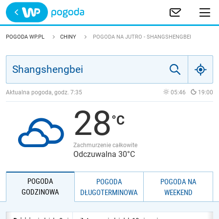
Trwa ładowanie
POLSKA
POGODA WP.PL
CHINY
POGODA NA JUTRO - SHANGSHENGBEI
EUROPA
ŚWIAT
Aktualna pogoda, godz.
7:35
05:46
19:00
28
JAKOŚĆ POWIETRZA
Zachmurzenie całkowite
Odczuwalna 30°C
POGODA
POGODA
POGODA NA
GODZINOWA
DŁUGOTERMINOWA
WEEKEND