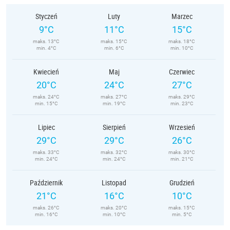
Styczeń
Luty
Marzec
9°C
11°C
15°C
maks. 13°C
maks. 15°C
maks. 18°C
min. 4°C
min. 6°C
min. 10°C
Kwiecień
Maj
Czerwiec
20°C
24°C
27°C
maks. 24°C
maks. 27°C
maks. 29°C
min. 15°C
min. 19°C
min. 23°C
Lipiec
Sierpień
Wrzesień
29°C
29°C
26°C
maks. 33°C
maks. 32°C
maks. 30°C
min. 24°C
min. 24°C
min. 21°C
Październik
Listopad
Grudzień
21°C
16°C
10°C
maks. 26°C
maks. 20°C
maks. 15°C
min. 16°C
min. 10°C
min. 5°C