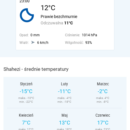
23:00
12°C
Prawie bezchmurnie
Odczuwalna
11°C
Opad:
0 mm
Ciśnienie:
1014 hPa
Wiatr:
6 km/h
Wilgotność:
93%
Shahezi - średnie temperatury
Styczeń
Luty
Marzec
-15°C
-11°C
-2°C
maks. -10°C
maks. -4°C
maks. 4°C
min. -22°C
min. -18°C
min. -8°C
Kwiecień
Maj
Czerwiec
7°C
13°C
17°C
maks. 12°C
maks. 18°C
maks. 23°C