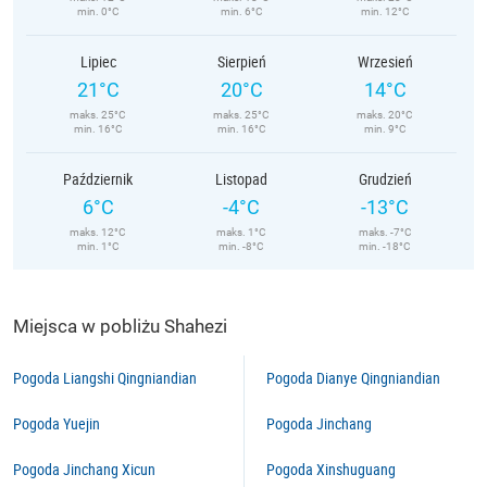
min. 0°C
min. 6°C
min. 12°C
Lipiec
Sierpień
Wrzesień
21°C
20°C
14°C
maks. 25°C
maks. 25°C
maks. 20°C
min. 16°C
min. 16°C
min. 9°C
Październik
Listopad
Grudzień
6°C
-4°C
-13°C
maks. 12°C
maks. 1°C
maks. -7°C
min. 1°C
min. -8°C
min. -18°C
Miejsca w pobliżu Shahezi
Pogoda Liangshi Qingniandian
Pogoda Dianye Qingniandian
Pogoda Yuejin
Pogoda Jinchang
Pogoda Jinchang Xicun
Pogoda Xinshuguang