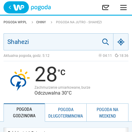
Trwa ładowanie
POLSKA
POGODA WP.PL
CHINY
POGODA NA JUTRO - SHAHEZI
EUROPA
ŚWIAT
Aktualna pogoda, godz.
5:12
04:11
18:36
28
JAKOŚĆ POWIETRZA
Zachmurzenie umiarkowane, burze
Odczuwalna 30°C
POGODA
POGODA
POGODA NA
GODZINOWA
DŁUGOTERMINOWA
WEEKEND