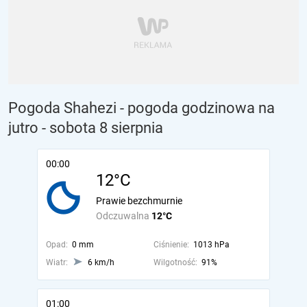
Pogoda Shahezi - pogoda godzinowa na
jutro
- sobota 8 sierpnia
00:00
12°C
Prawie bezchmurnie
Odczuwalna
12°C
Opad:
0 mm
Ciśnienie:
1013 hPa
Wiatr:
6 km/h
Wilgotność:
91%
01:00