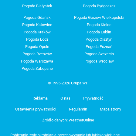
Pogoda Białystok
Pogoda Bydgoszcz
Pogoda Gdańsk
Pogoda Gorzów Wielkopolski
Pogoda Katowice
Pogoda Kielce
Pogoda Kraków
Pogoda Lublin
Pogoda Łódź
Pogoda Olsztyn
Pogoda Opole
Pogoda Poznań
Pogoda Rzeszów
Pogoda Szczecin
Pogoda Warszawa
Pogoda Wrocław
Pogoda Zakopane
© 1995-2026 Grupa WP
Reklama
O nas
Prywatność
Ustawienia prywatności
Regulamin
Mapa strony
Źródło danych: WeatherOnline
Pobieranie, zwielokrotnianie, przechowywanie lub jakiekolwiek inne