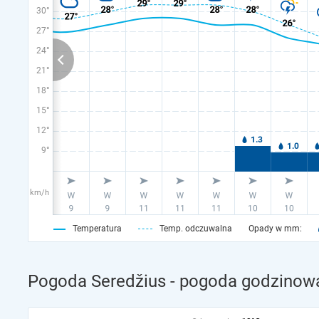
30°
27°
24°
21°
18°
15°
12°
9°
km/h
Temperatura
Temp. odczuwalna
Opady w mm:
Pogoda Seredžius - pogoda godzinowa