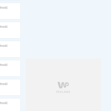
tność:
tność:
tność:
tność:
tność:
tność: