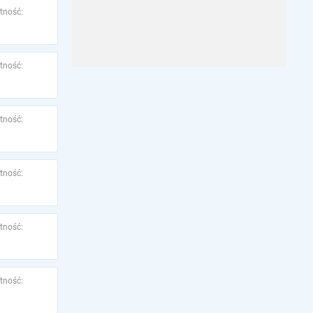
tność:
tność:
tność:
tność:
tność:
tność: