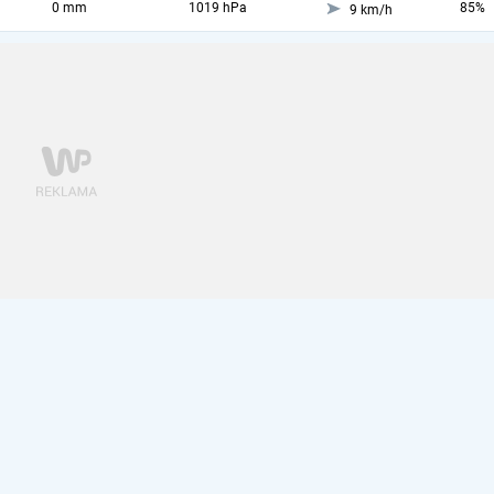
0 mm
1019 hPa
85%
9 km/h