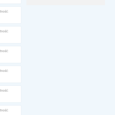
tność:
tność:
tność:
tność:
tność:
tność: