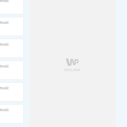
tność:
tność:
tność:
tność:
tność:
tność: