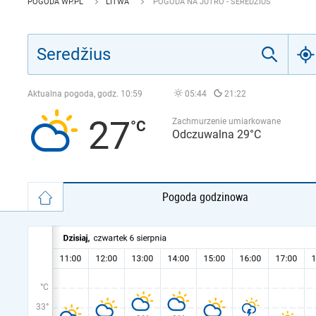
POGODA WP.PL
LITWA
POGODA NA JUTRO - SEREDŽIUS
Aktualna pogoda, godz.
10:59
05:44
21:22
27
Zachmurzenie umiarkowane
Odczuwalna 29°C
Pogoda godzinowa
°C
33°