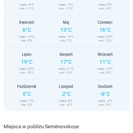
maks. -6°C
maks. -5°C
maks. 0°C
min. -11°C
min. -11°C
min. -6°C
Kwiecień
Maj
Czerwiec
6°C
13°C
16°C
maks. 10°C
maks. 16°C
maks. 20°C
min. 0°C
min. 7°C
min. 12°C
Lipiec
Sierpień
Wrzesień
19°C
17°C
11°C
maks. 23°C
maks. 21°C
maks. 15°C
min. 15°C
min. 13°C
min. 8°C
Październik
Listopad
Grudzień
5°C
-2°C
-6°C
maks. 7°C
maks. 0°C
maks. -4°C
min. 2°C
min. -4°C
min. -8°C
Miejsca w pobliżu Semënovskoye