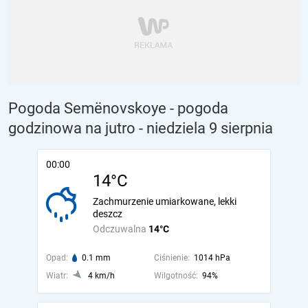
Pogoda Semënovskoye - pogoda
godzinowa na jutro
- niedziela 9 sierpnia
00:00
14°C
Zachmurzenie umiarkowane, lekki
deszcz
Odczuwalna
14°C
Opad:
0.1 mm
Ciśnienie:
1014 hPa
Wiatr:
4 km/h
Wilgotność:
94%