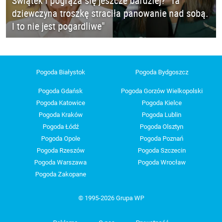
Świątek i pogrąża się jeszcze bardziej? "Ta
dziewczyna troszkę straciła panowanie nad sobą.
I to nie jest pogardliwe"
Pogoda Białystok
Pogoda Bydgoszcz
Pogoda Gdańsk
Pogoda Gorzów Wielkopolski
Pogoda Katowice
Pogoda Kielce
Pogoda Kraków
Pogoda Lublin
Pogoda Łódź
Pogoda Olsztyn
Pogoda Opole
Pogoda Poznań
Pogoda Rzeszów
Pogoda Szczecin
Pogoda Warszawa
Pogoda Wrocław
Pogoda Zakopane
© 1995-2026 Grupa WP