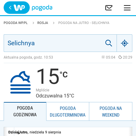
Trwa ładowanie
POLSKA
POGODA WP.PL
ROSJA
POGODA NA JUTRO - SELICHNYA
EUROPA
ŚWIAT
Aktualna pogoda, godz.
10:53
05:04
20:29
15
JAKOŚĆ POWIETRZA
Mgliście
Odczuwalna 15°C
POGODA
POGODA
POGODA NA
GODZINOWA
DŁUGOTERMINOWA
WEEKEND