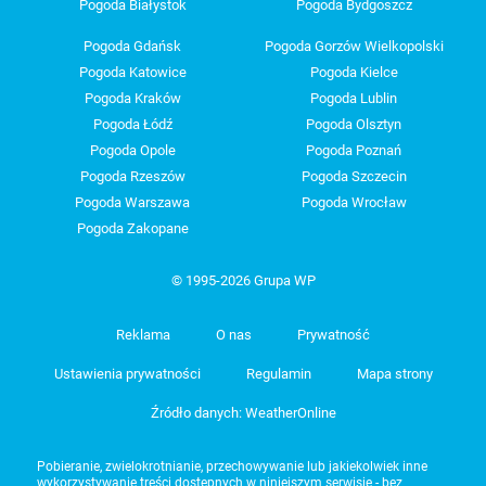
Pogoda Białystok
Pogoda Bydgoszcz
Pogoda Gdańsk
Pogoda Gorzów Wielkopolski
Pogoda Katowice
Pogoda Kielce
Pogoda Kraków
Pogoda Lublin
Pogoda Łódź
Pogoda Olsztyn
Pogoda Opole
Pogoda Poznań
Pogoda Rzeszów
Pogoda Szczecin
Pogoda Warszawa
Pogoda Wrocław
Pogoda Zakopane
© 1995-2026 Grupa WP
Reklama
O nas
Prywatność
Ustawienia prywatności
Regulamin
Mapa strony
Źródło danych: WeatherOnline
Pobieranie, zwielokrotnianie, przechowywanie lub jakiekolwiek inne
wykorzystywanie treści dostępnych w niniejszym serwisie - bez