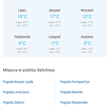
Lipiec
Sierpień
Wrzesień
19°C
17°C
12°C
maks. 23°C
maks. 22°C
maks. 16°C
min. 15°C
min. 13°C
min. 8°C
Październik
Listopad
Grudzień
6°C
-1°C
-5°C
maks. 9°C
maks. 1°C
maks. -3°C
min. 3°C
min. -3°C
min. -7°C
Miejsca w pobliżu Selichnya
Pogoda Novyye Lyady
Pogoda Porosyach’ye
Pogoda Leont’yevo
Pogoda Kharinki
Pogoda Zubovo
Pogoda Stepanovka