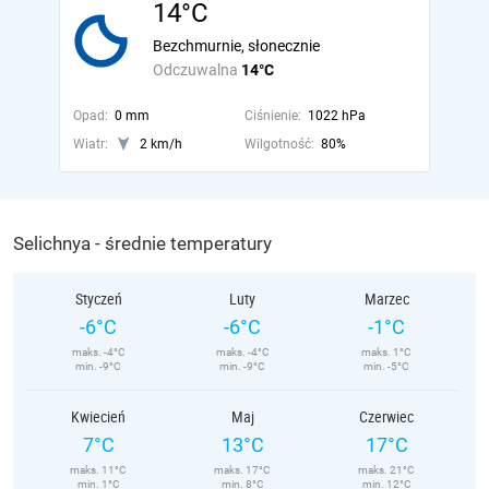
14°C
Bezchmurnie, słonecznie
Odczuwalna
14°C
Opad:
0 mm
Ciśnienie:
1022 hPa
Wiatr:
2 km/h
Wilgotność:
80%
Selichnya - średnie temperatury
Styczeń
Luty
Marzec
-6°C
-6°C
-1°C
maks. -4°C
maks. -4°C
maks. 1°C
min. -9°C
min. -9°C
min. -5°C
Kwiecień
Maj
Czerwiec
7°C
13°C
17°C
maks. 11°C
maks. 17°C
maks. 21°C
min. 1°C
min. 8°C
min. 12°C