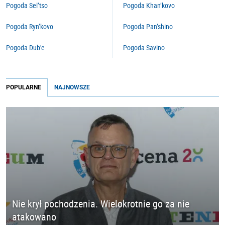
Pogoda Sel’tso
Pogoda Khan’kovo
Pogoda Ryn’kovo
Pogoda Pan’shino
Pogoda Dub'e
Pogoda Savino
POPULARNE
NAJNOWSZE
Nie krył pochodzenia. Wielokrotnie go za nie
atakowano