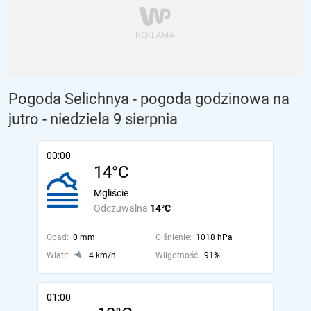
Pogoda Selichnya - pogoda godzinowa na
jutro
- niedziela 9 sierpnia
00:00
14°C
Mgliście
Odczuwalna
14°C
Opad:
0 mm
Ciśnienie:
1018 hPa
Wiatr:
4 km/h
Wilgotność:
91%
01:00