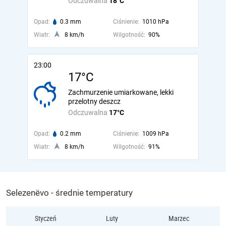
Odczuwalna
18°C
Opad:
0.3 mm
Ciśnienie:
1010 hPa
Wiatr:
8 km/h
Wilgotność:
90%
23:00
17°C
Zachmurzenie umiarkowane, lekki
przelotny deszcz
Odczuwalna
17°C
Opad:
0.2 mm
Ciśnienie:
1009 hPa
Wiatr:
8 km/h
Wilgotność:
91%
Selezenëvo - średnie temperatury
Styczeń
Luty
Marzec