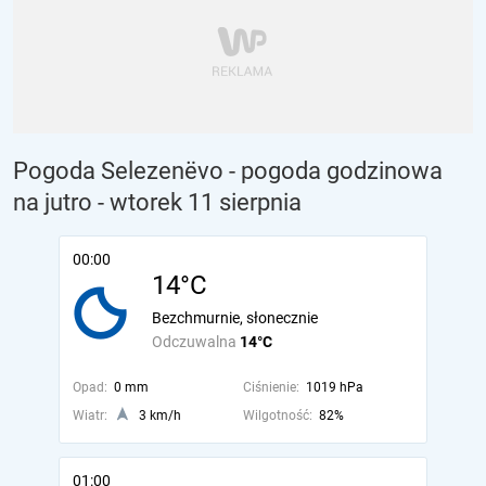
Pogoda Selezenëvo - pogoda godzinowa
na jutro
- wtorek 11 sierpnia
00:00
14°C
Bezchmurnie, słonecznie
Odczuwalna
14°C
Opad:
0 mm
Ciśnienie:
1019 hPa
Wiatr:
3 km/h
Wilgotność:
82%
01:00