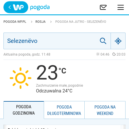
Trwa ładowanie
POLSKA
POGODA WP.PL
ROSJA
POGODA NA JUTRO - SELEZENËVO
EUROPA
ŚWIAT
Aktualna pogoda, godz.
11:48
04:46
20:03
23
JAKOŚĆ POWIETRZA
Zachmurzenie małe, pogodnie
Odczuwalna 24°C
POGODA
POGODA
POGODA NA
GODZINOWA
DŁUGOTERMINOWA
WEEKEND