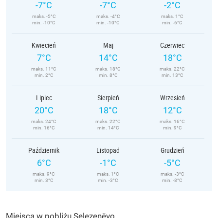
-7°C
-7°C
-2°C
maks. -5°C
maks. -4°C
maks. 1°C
min. -10°C
min. -10°C
min. -6°C
Kwiecień
Maj
Czerwiec
7°C
14°C
18°C
maks. 11°C
maks. 18°C
maks. 22°C
min. 2°C
min. 8°C
min. 13°C
Lipiec
Sierpień
Wrzesień
20°C
18°C
12°C
maks. 24°C
maks. 22°C
maks. 16°C
min. 16°C
min. 14°C
min. 9°C
Październik
Listopad
Grudzień
6°C
-1°C
-5°C
maks. 9°C
maks. 1°C
maks. -3°C
min. 3°C
min. -3°C
min. -8°C
Miejsca w pobliżu Selezenëvo