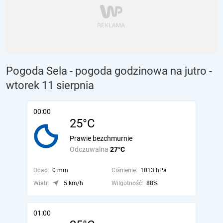
Pogoda Sela - pogoda godzinowa na jutro
-
wtorek 11 sierpnia
00:00
25°C
Prawie bezchmurnie
Odczuwalna
27°C
Opad:
0 mm
Ciśnienie:
1013 hPa
Wiatr:
5 km/h
Wilgotność:
88%
01:00