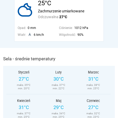
25°C
Zachmurzenie umiarkowane
Odczuwalna
27°C
Opad:
0 mm
Ciśnienie:
1012 hPa
Wiatr:
6 km/h
Wilgotność:
90%
Sela - średnie temperatury
Styczeń
Luty
Marzec
27°C
30°C
31°C
maks. 35°C
maks. 37°C
maks. 38°C
min. 20°C
min. 22°C
min. 25°C
Kwiecień
Maj
Czerwiec
31°C
29°C
27°C
maks. 37°C
maks. 34°C
maks. 32°C
min. 25°C
min. 25°C
min. 23°C