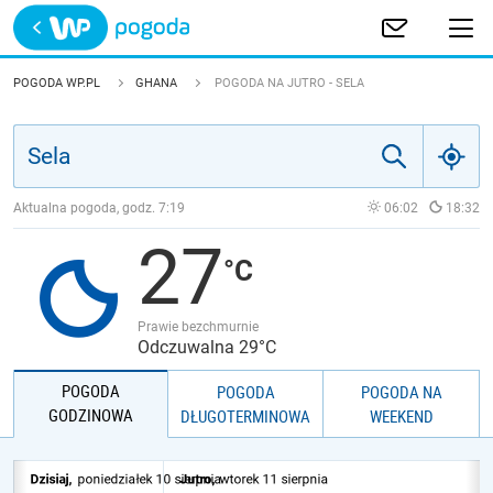
Trwa ładowanie
POLSKA
POGODA WP.PL
GHANA
POGODA NA JUTRO - SELA
EUROPA
ŚWIAT
Aktualna pogoda, godz.
7:19
06:02
18:32
27
JAKOŚĆ POWIETRZA
Prawie bezchmurnie
Odczuwalna 29°C
POGODA
POGODA
POGODA NA
GODZINOWA
DŁUGOTERMINOWA
WEEKEND