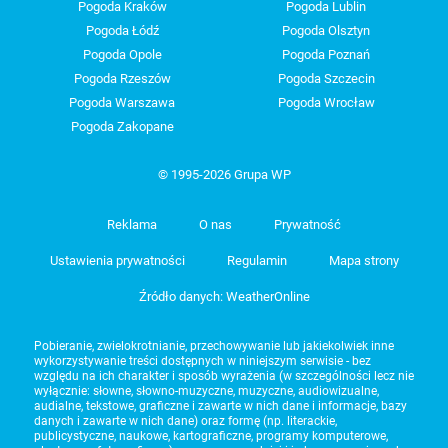
Pogoda Kraków
Pogoda Lublin
Pogoda Łódź
Pogoda Olsztyn
Pogoda Opole
Pogoda Poznań
Pogoda Rzeszów
Pogoda Szczecin
Pogoda Warszawa
Pogoda Wrocław
Pogoda Zakopane
© 1995-2026 Grupa WP
Reklama
O nas
Prywatność
Ustawienia prywatności
Regulamin
Mapa strony
Źródło danych: WeatherOnline
Pobieranie, zwielokrotnianie, przechowywanie lub jakiekolwiek inne
wykorzystywanie treści dostępnych w niniejszym serwisie - bez
względu na ich charakter i sposób wyrażenia (w szczególności lecz nie
wyłącznie: słowne, słowno-muzyczne, muzyczne, audiowizualne,
audialne, tekstowe, graficzne i zawarte w nich dane i informacje, bazy
danych i zawarte w nich dane) oraz formę (np. literackie,
publicystyczne, naukowe, kartograficzne, programy komputerowe,