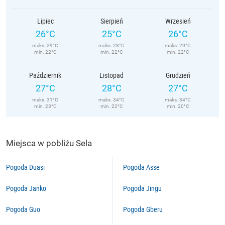
Lipiec
Sierpień
Wrzesień
26°C
25°C
26°C
maks. 29°C
maks. 28°C
maks. 29°C
min. 22°C
min. 22°C
min. 22°C
Październik
Listopad
Grudzień
27°C
28°C
27°C
maks. 31°C
maks. 34°C
maks. 34°C
min. 23°C
min. 22°C
min. 20°C
Miejsca w pobliżu Sela
Pogoda Duasi
Pogoda Asse
Pogoda Janko
Pogoda Jingu
Pogoda Guo
Pogoda Gberu