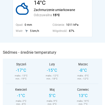
14°C
Zachmurzenie umiarkowane
Odczuwalna
15°C
Opad:
0 mm
Ciśnienie:
1011 hPa
Wiatr:
5 km/h
Wilgotność:
87%
Sëdmes - średnie temperatury
Styczeń
Luty
Marzec
-17°C
-15°C
-8°C
maks. -13°C
maks. -12°C
maks. -5°C
min. -19°C
min. -18°C
min. -12°C
Kwiecień
Maj
Czerwiec
-1°C
5°C
13°C
maks. 2°C
maks. 9°C
maks. 16°C
min. -6°C
min. 0°C
min. 7°C