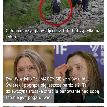
Chłopiec przyłapany. Ujęcia z Tatr. Patrzą tylko na
jedno
Ewa Woydyłło TŁUMACZY SIĘ ze słów o Idze
Świątek i pogrąża się jeszcze bardziej? "Ta
dziewczyna troszkę straciła panowanie nad sobą.
I to nie jest pogardliwe"