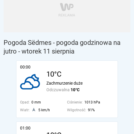
Pogoda Sëdmes - pogoda godzinowa na
jutro
- wtorek 11 sierpnia
00:00
10°C
Zachmurzenie duże
Odczuwalna
10°C
Opad:
0 mm
Ciśnienie:
1013 hPa
Wiatr:
5 km/h
Wilgotność:
91%
01:00