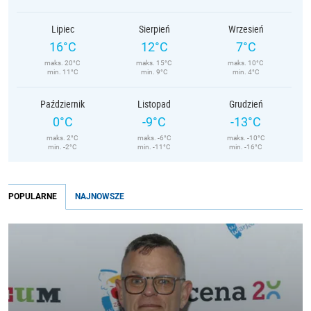
Lipiec
Sierpień
Wrzesień
16°C
12°C
7°C
maks. 20°C
maks. 15°C
maks. 10°C
min. 11°C
min. 9°C
min. 4°C
Październik
Listopad
Grudzień
0°C
-9°C
-13°C
maks. 2°C
maks. -6°C
maks. -10°C
min. -2°C
min. -11°C
min. -16°C
POPULARNE
NAJNOWSZE