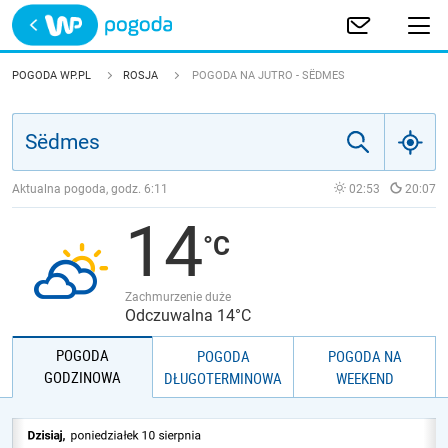
Trwa ładowanie
POLSKA
POGODA WP.PL
ROSJA
POGODA NA JUTRO - SËDMES
EUROPA
ŚWIAT
Aktualna pogoda, godz.
6:11
02:53
20:07
14
JAKOŚĆ POWIETRZA
Zachmurzenie duże
Odczuwalna 14°C
POGODA
POGODA
POGODA NA
GODZINOWA
DŁUGOTERMINOWA
WEEKEND