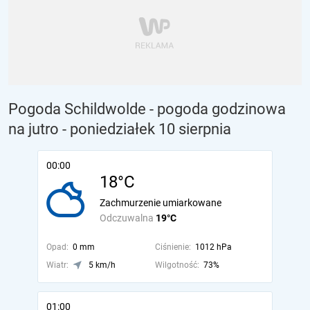
Pogoda Schildwolde - pogoda godzinowa
na jutro
- poniedziałek 10 sierpnia
00:00
18°C
Zachmurzenie umiarkowane
Odczuwalna
19°C
Opad:
0 mm
Ciśnienie:
1012 hPa
Wiatr:
5 km/h
Wilgotność:
73%
01:00