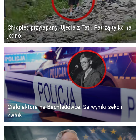
Chłopiec przyłapany. Ujęcia z Tatr. Patrzą tylko na
jedno
Ciało aktora na Bachledówce. Są wyniki sekcji
zwłok