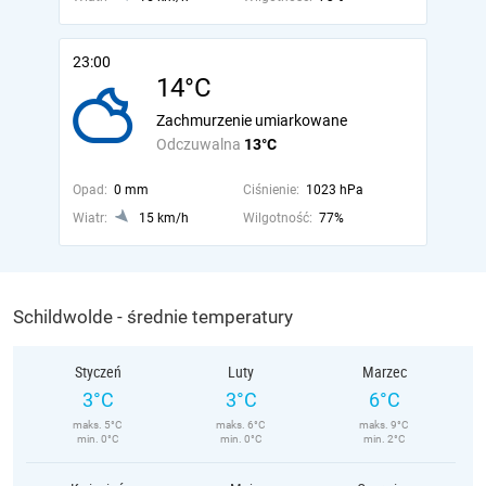
23:00
14°C
Zachmurzenie umiarkowane
Odczuwalna
13°C
Opad:
0 mm
Ciśnienie:
1023 hPa
Wiatr:
15 km/h
Wilgotność:
77%
Schildwolde - średnie temperatury
Styczeń
Luty
Marzec
3°C
3°C
6°C
maks. 5°C
maks. 6°C
maks. 9°C
min. 0°C
min. 0°C
min. 2°C