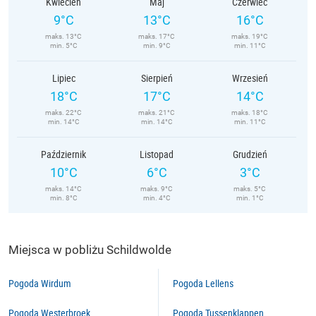
Kwiecień
Maj
Czerwiec
9°C
13°C
16°C
maks. 13°C
maks. 17°C
maks. 19°C
min. 5°C
min. 9°C
min. 11°C
Lipiec
Sierpień
Wrzesień
18°C
17°C
14°C
maks. 22°C
maks. 21°C
maks. 18°C
min. 14°C
min. 14°C
min. 11°C
Październik
Listopad
Grudzień
10°C
6°C
3°C
maks. 14°C
maks. 9°C
maks. 5°C
min. 8°C
min. 4°C
min. 1°C
Miejsca w pobliżu Schildwolde
Pogoda Wirdum
Pogoda Lellens
Pogoda Westerbroek
Pogoda Tussenklappen