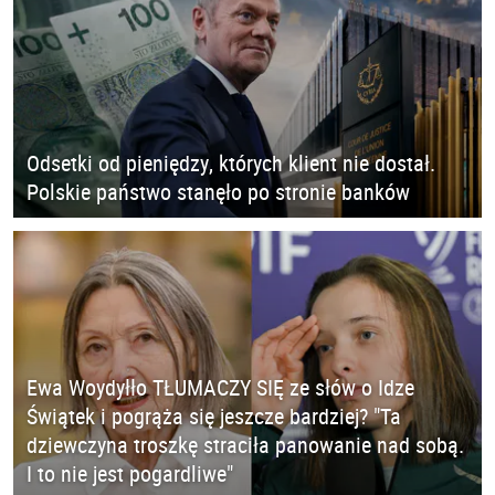
Odsetki od pieniędzy, których klient nie dostał.
Polskie państwo stanęło po stronie banków
Ewa Woydyłło TŁUMACZY SIĘ ze słów o Idze
Świątek i pogrąża się jeszcze bardziej? "Ta
dziewczyna troszkę straciła panowanie nad sobą.
I to nie jest pogardliwe"