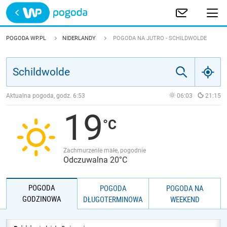
Trwa ładowanie
POLSKA
POGODA WP.PL
NIDERLANDY
POGODA NA JUTRO - SCHILDWOLDE
EUROPA
ŚWIAT
Aktualna pogoda, godz.
6:53
06:03
21:15
19
JAKOŚĆ POWIETRZA
Zachmurzenie małe, pogodnie
Odczuwalna 20°C
POGODA
POGODA
POGODA NA
GODZINOWA
DŁUGOTERMINOWA
WEEKEND