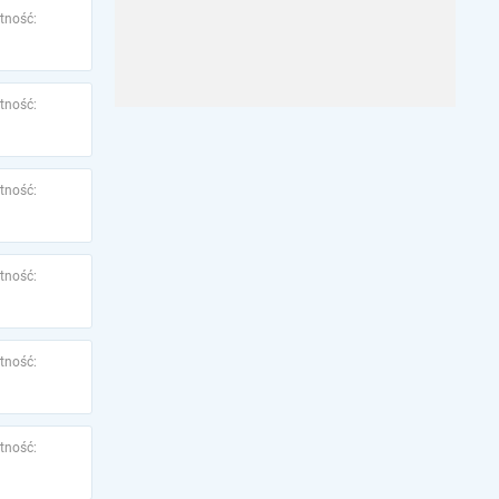
tność:
tność:
tność:
tność:
tność:
tność: