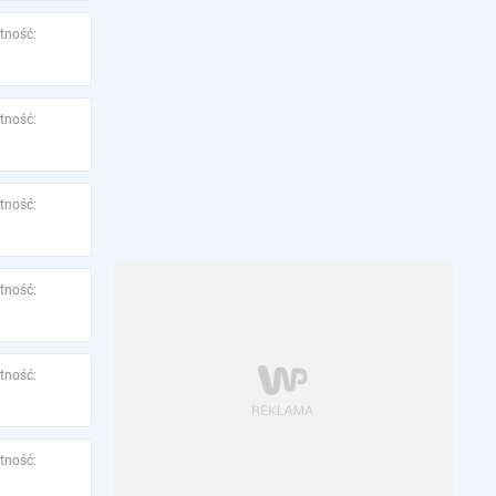
tność:
tność:
tność:
tność:
tność:
tność: