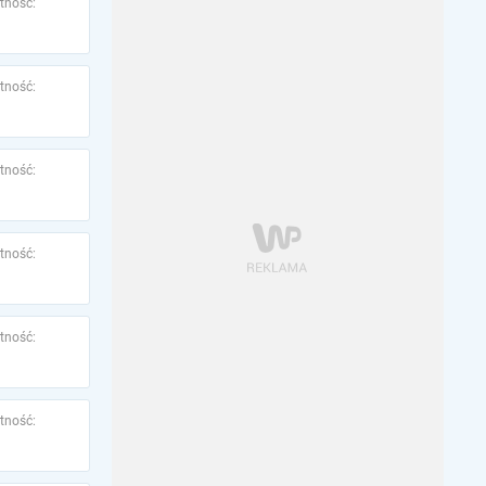
tność:
tność:
tność:
tność:
tność:
tność: