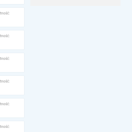
tność:
tność:
tność:
tność:
tność:
tność: