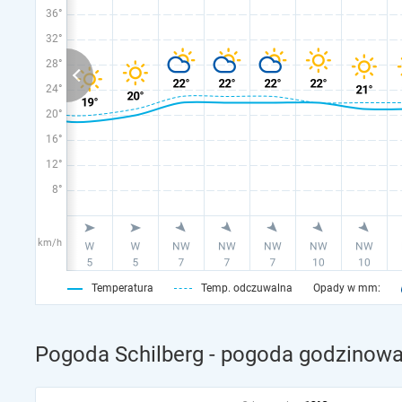
36°
32°
28°
24°
20°
16°
12°
8°
km/h
Temperatura
Temp. odczuwalna
Opady w mm:
Pogoda Schilberg - pogoda godzinowa 