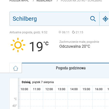
POGODA WP.PL
NIDERLANDY
POGODA NA JUTRO - SCHILBERG
Aktualna pogoda, godz.
9:52
06:11
21:15
19
Zachmurzenie małe, pogodnie
Odczuwalna 20°C
Pogoda godzinowa
°C
40°