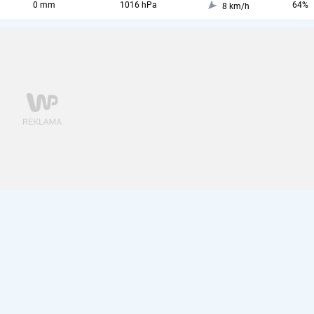
0 mm
1016 hPa
64%
8 km/h