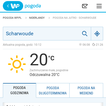
Trwa ładowanie
POLSKA
POGODA WP.PL
NIDERLANDY
POGODA NA JUTRO - SCHARWOUDE
EUROPA
ŚWIAT
Aktualna pogoda, godz.
10:12
06:08
21:26
20
JAKOŚĆ POWIETRZA
Zachmurzenie małe, pogodnie
Odczuwalna 20°C
POGODA
POGODA
POGODA NA
GODZINOWA
DŁUGOTERMINOWA
WEEKEND