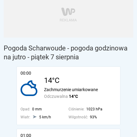
Pogoda Scharwoude - pogoda godzinowa
na jutro
- piątek 7 sierpnia
00:00
14°C
Zachmurzenie umiarkowane
Odczuwalna
14°C
Opad:
0 mm
Ciśnienie:
1023 hPa
Wiatr:
5 km/h
Wilgotność:
93%
01:00