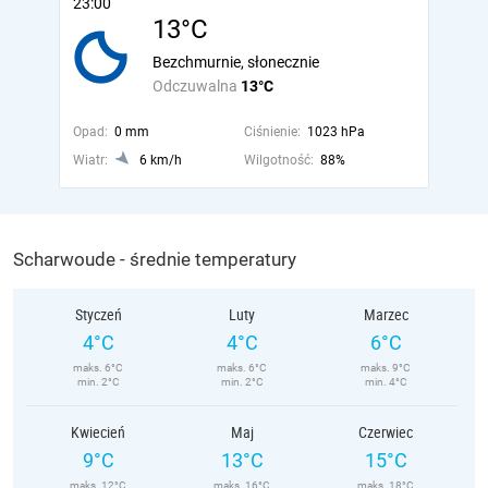
23:00
13°C
Bezchmurnie, słonecznie
Odczuwalna
13°C
Opad:
0 mm
Ciśnienie:
1023 hPa
Wiatr:
6 km/h
Wilgotność:
88%
Scharwoude - średnie temperatury
Styczeń
Luty
Marzec
4°C
4°C
6°C
maks. 6°C
maks. 6°C
maks. 9°C
min. 2°C
min. 2°C
min. 4°C
Kwiecień
Maj
Czerwiec
9°C
13°C
15°C
maks. 12°C
maks. 16°C
maks. 18°C