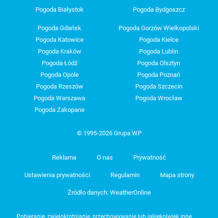
Pogoda Białystok
Pogoda Bydgoszcz
Pogoda Gdańsk
Pogoda Gorzów Wielkopolski
Pogoda Katowice
Pogoda Kielce
Pogoda Kraków
Pogoda Lublin
Pogoda Łódź
Pogoda Olsztyn
Pogoda Opole
Pogoda Poznań
Pogoda Rzeszów
Pogoda Szczecin
Pogoda Warszawa
Pogoda Wrocław
Pogoda Zakopane
© 1995-2026 Grupa WP
Reklama
O nas
Prywatność
Ustawienia prywatności
Regulamin
Mapa strony
Źródło danych: WeatherOnline
Pobieranie, zwielokrotnianie, przechowywanie lub jakiekolwiek inne