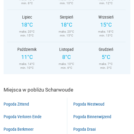
min. 6°C
min. 10°C
min. 12°C
Lipiec
Sierpień
Wrzesień
18°C
18°C
15°C
maks. 20°C
maks. 20°C
maks. 18°C
min. 15°C
min. 15°C
min. 13°C
Październik
Listopad
Grudzień
11°C
8°C
5°C
maks. 14°C
maks. 10°C
maks. 7°C
min. 10°C
min. 6°C
min. 3°C
Miejsca w pobliżu Scharwoude
Pogoda Zittend
Pogoda Westwoud
Pogoda Verloren Einde
Pogoda Binnenwijzend
Pogoda Berkmeer
Pogoda Draai