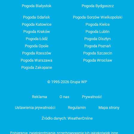
Pogoda Białystok
Pogoda Bydgoszcz
Pogoda Gdańsk
Pogoda Gorzów Wielkopolski
Pogoda Katowice
Pogoda Kielce
Pogoda Kraków
Pogoda Lublin
Pogoda Łódź
Pogoda Olsztyn
Pogoda Opole
Pogoda Poznań
Pogoda Rzeszów
Pogoda Szczecin
Pogoda Warszawa
Pogoda Wrocław
Pogoda Zakopane
© 1995-2026 Grupa WP
Reklama
O nas
Prywatność
Ustawienia prywatności
Regulamin
Mapa strony
Źródło danych: WeatherOnline
Pobieranie, zwielokrotnianie, przechowywanie lub jakiekolwiek inne