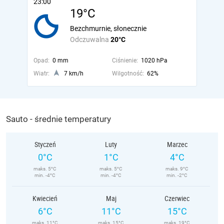
23:00
19°C
Bezchmurnie, słonecznie
Odczuwalna
20°C
Opad:
0 mm
Ciśnienie:
1020 hPa
Wiatr:
7 km/h
Wilgotność:
62%
Sauto - średnie temperatury
Styczeń
Luty
Marzec
0°C
1°C
4°C
maks. 5°C
maks. 5°C
maks. 9°C
min. -4°C
min. -4°C
min. -2°C
Kwiecień
Maj
Czerwiec
6°C
11°C
15°C
maks. 11°C
maks. 15°C
maks. 19°C