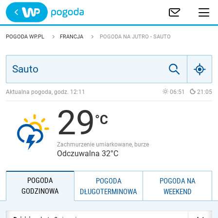
Trwa ładowanie
POLSKA
POGODA WP.PL
FRANCJA
POGODA NA JUTRO - SAUTO
EUROPA
ŚWIAT
Aktualna pogoda, godz.
12:11
06:51
21:05
29
JAKOŚĆ POWIETRZA
Zachmurzenie umiarkowane, burze
Odczuwalna 32°C
POGODA
POGODA
POGODA NA
GODZINOWA
DŁUGOTERMINOWA
WEEKEND