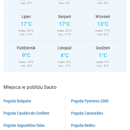
min. 0°C
min. 5°C
min. 9°C
Lipiec
Sierpień
Wrzesień
17°C
17°C
13°C
maks. 22°C
maks. 22°C
maks. 17°C
min. 11°C
min. 11°C
min. 8°C
Październik
Listopad
Grudzień
9°C
4°C
1°C
maks. 14°C
maks. 8°C
maks. 5°C
min. 4°C
min. -1°C
min. -3°C
Miejsca w pobliżu Sauto
Pogoda Bolquère
Pogoda Pyrenees 2000
Pogoda Caudiès-de-Conflent
Pogoda Canaveilles
Pogoda Ayguatébia-Talau
Pogoda Railleu