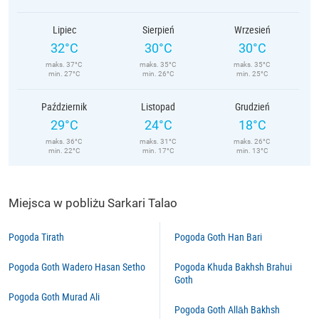
Lipiec
Sierpień
Wrzesień
32°C
30°C
30°C
maks. 37°C
maks. 35°C
maks. 35°C
min. 27°C
min. 26°C
min. 25°C
Październik
Listopad
Grudzień
29°C
24°C
18°C
maks. 36°C
maks. 31°C
maks. 26°C
min. 22°C
min. 17°C
min. 13°C
Miejsca w pobliżu Sarkari Talao
Pogoda Tirath
Pogoda Goth Han Bari
Pogoda Goth Wadero Hasan Setho
Pogoda Khuda Bakhsh Brahui
Goth
Pogoda Goth Murad Ali
Pogoda Goth Allāh Bakhsh