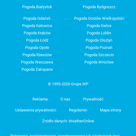
Pogoda Białystok
Pogoda Bydgoszcz
Pogoda Gdańsk
Pogoda Gorzów Wielkopolski
Pogoda Katowice
Pogoda Kielce
Pogoda Kraków
Pogoda Lublin
Pogoda Łódź
Pogoda Olsztyn
Pogoda Opole
Pogoda Poznań
Pogoda Rzeszów
Pogoda Szczecin
Pogoda Warszawa
Pogoda Wrocław
Pogoda Zakopane
© 1995-2026 Grupa WP
Reklama
O nas
Prywatność
Ustawienia prywatności
Regulamin
Mapa strony
Źródło danych: WeatherOnline
Pobieranie, zwielokrotnianie, przechowywanie lub jakiekolwiek inne