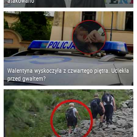
atakowano
Walentyna wyskoczyła z czwartego piętra. Uciekła
przed gwałtem?