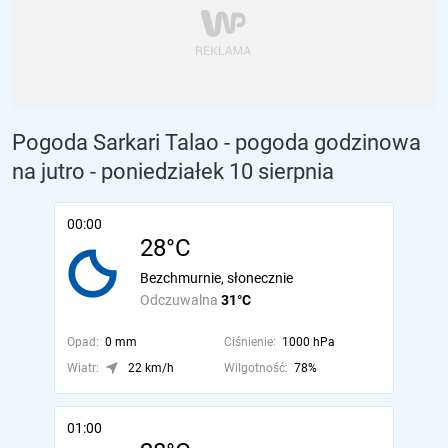
Pogoda Sarkari Talao - pogoda godzinowa
na jutro
- poniedziałek 10 sierpnia
00:00
28°C
Bezchmurnie, słonecznie
Odczuwalna
31°C
Opad:
0 mm
Ciśnienie:
1000 hPa
Wiatr:
22 km/h
Wilgotność:
78%
01:00