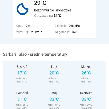
29°C
Bezchmurnie, słonecznie
Odczuwalna
31°C
Opad:
0 mm
Ciśnienie:
998 hPa
Wiatr:
29 km/h
Wilgotność:
76%
Sarkari Talao - średnie temperatury
Styczeń
Luty
Marzec
17°C
20°C
26°C
maks. 24°C
maks. 27°C
maks. 33°C
min. 11°C
min. 13°C
min. 18°C
Kwiecień
Maj
Czerwiec
31°C
33°C
33°C
maks. 38°C
maks. 40°C
maks. 39°C
min. 23°C
min. 26°C
min. 28°C