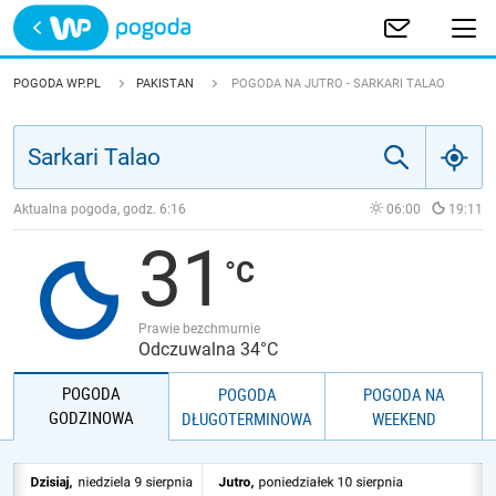
Trwa ładowanie
POLSKA
POGODA WP.PL
PAKISTAN
POGODA NA JUTRO - SARKARI TALAO
EUROPA
ŚWIAT
Aktualna pogoda, godz.
6:16
06:00
19:11
31
JAKOŚĆ POWIETRZA
Prawie bezchmurnie
Odczuwalna 34°C
POGODA
POGODA
POGODA NA
GODZINOWA
DŁUGOTERMINOWA
WEEKEND