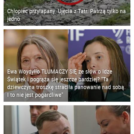
Chłopiec przyłapany. Ujęcia z Tatr. Patrzą tylko na
jedno
Ewa Woydyłło TŁUMACZY SIĘ ze słów o Idze
Świątek i pogrąża się jeszcze bardziej? "Ta
dziewczyna troszkę straciła panowanie nad sobą.
I to nie jest pogardliwe"