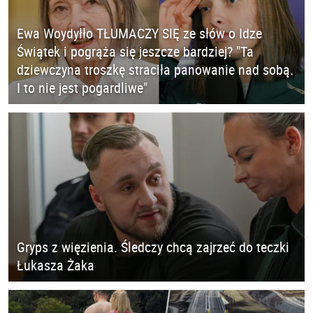
Ewa Woydyłło TŁUMACZY SIĘ ze słów o Idze
Świątek i pogrąża się jeszcze bardziej? "Ta
dziewczyna troszkę straciła panowanie nad sobą.
I to nie jest pogardliwe"
Gryps z więzienia. Śledczy chcą zajrzeć do teczki
Łukasza Żaka