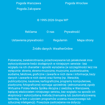
Pogoda Warszawa
Pogoda Wrocław
Pogoda Zakopane
© 1995-2026 Grupa WP
Reklama
O nas
Prywatność
Ustawienia prywatności
Regulamin
Mapa strony
Źródło danych: WeatherOnline
Pobieranie, zwielokrotnianie, przechowywanie lub jakiekolwiek inne
wykorzystywanie treści dostępnych w niniejszym serwisie - bez
względu na ich charakter i sposób wyrażenia (w szczególności lecz nie
wyłącznie: słowne, słowno-muzyczne, muzyczne, audiowizualne,
audialne, tekstowe, graficzne i zawarte w nich dane i informacje, bazy
danych i zawarte w nich dane) oraz formę (np. literackie,
publicystyczne, naukowe, kartograficzne, programy komputerowe,
plastyczne, fotograficzne) wymaga uprzedniej i jednoznacznej zgody
Wirtualna Polska Media Spółka Akcyjna z siedzibą w Warszawie,
będącej właścicielem niniejszego serwisu, bez względu na sposób ich
eksploracji i wykorzystaną metodę (manualną lub zautomatyzowaną
technikę, w tym z użyciem programów uczenia maszynowego lub
sztucznej inteligencji). Powyższe zastrzeżenie nie dotyczy