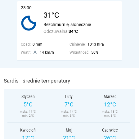
23:00
31°C
Bezchmurnie, słonecznie
Odczuwalna
34°C
Opad:
0 mm
Ciśnienie:
1013 hPa
Wiatr:
14 km/h
Wilgotność:
50%
Sardis - średnie temperatury
Styczeń
Luty
Marzec
5°C
7°C
12°C
maks. 11°C
maks. 14°C
maks. 18°C
min. 2°C
min. 3°C
min. 8°C
Kwiecień
Maj
Czerwiec
17°C
21°C
26°C