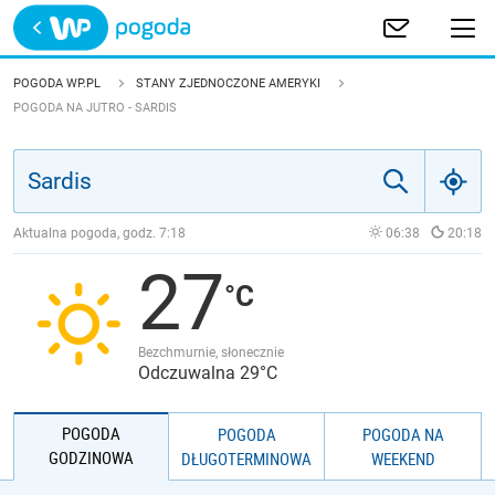
Trwa ładowanie
POLSKA
POGODA WP.PL
STANY ZJEDNOCZONE AMERYKI
POGODA NA JUTRO - SARDIS
EUROPA
ŚWIAT
Aktualna pogoda, godz.
7:18
06:38
20:18
JAKOŚĆ POWIETRZA
27
Bezchmurnie, słonecznie
Odczuwalna 29°C
POGODA
POGODA
POGODA NA
GODZINOWA
DŁUGOTERMINOWA
WEEKEND