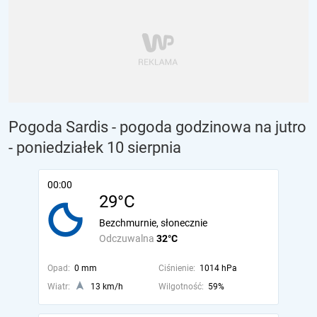
Pogoda Sardis - pogoda godzinowa na jutro
- poniedziałek 10 sierpnia
00:00
29°C
Bezchmurnie, słonecznie
Odczuwalna
32°C
Opad:
0 mm
Ciśnienie:
1014 hPa
Wiatr:
13 km/h
Wilgotność:
59%