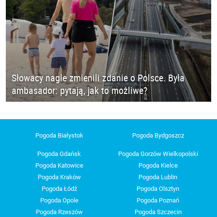
Słowacy nagle zmienili zdanie o Polsce. Była
ambasador: pytają, jak to możliwe?
Pogoda Białystok
Pogoda Bydgoszcz
Pogoda Gdańsk
Pogoda Gorzów Wielkopolski
Pogoda Katowice
Pogoda Kielce
Pogoda Kraków
Pogoda Lublin
Pogoda Łódź
Pogoda Olsztyn
Pogoda Opole
Pogoda Poznań
Pogoda Rzeszów
Pogoda Szczecin