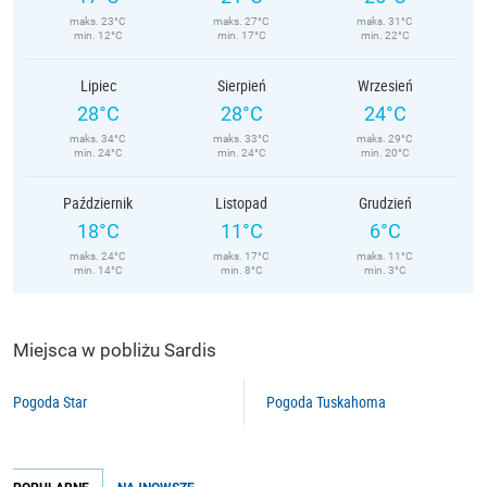
maks. 23°C
maks. 27°C
maks. 31°C
min. 12°C
min. 17°C
min. 22°C
Lipiec
Sierpień
Wrzesień
28°C
28°C
24°C
maks. 34°C
maks. 33°C
maks. 29°C
min. 24°C
min. 24°C
min. 20°C
Październik
Listopad
Grudzień
18°C
11°C
6°C
maks. 24°C
maks. 17°C
maks. 11°C
min. 14°C
min. 8°C
min. 3°C
Miejsca w pobliżu Sardis
Pogoda Star
Pogoda Tuskahoma