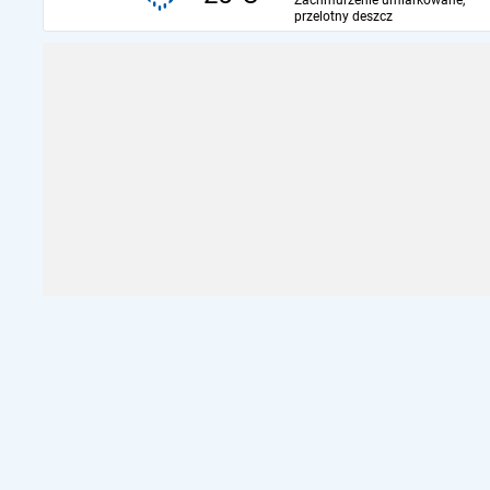
Zachmurzenie umiarkowane,
przelotny deszcz