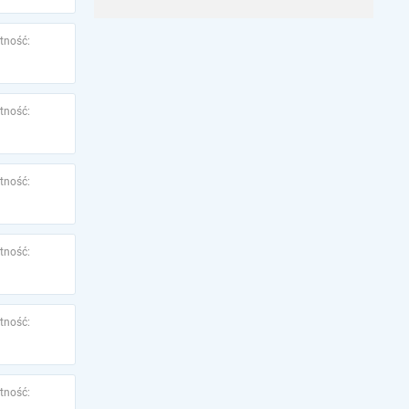
tność:
tność:
tność:
tność:
tność:
tność: