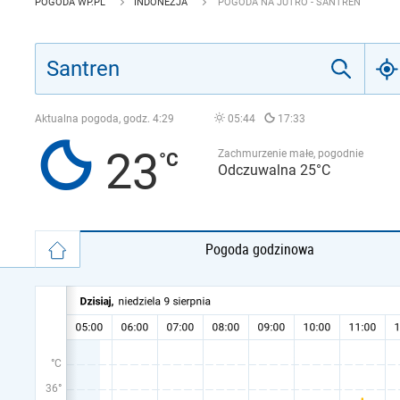
POGODA WP.PL
INDONEZJA
POGODA NA JUTRO - SANTREN
Aktualna pogoda, godz.
4:29
05:44
17:33
23
Zachmurzenie małe, pogodnie
Odczuwalna 25°C
Pogoda godzinowa
°C
36°