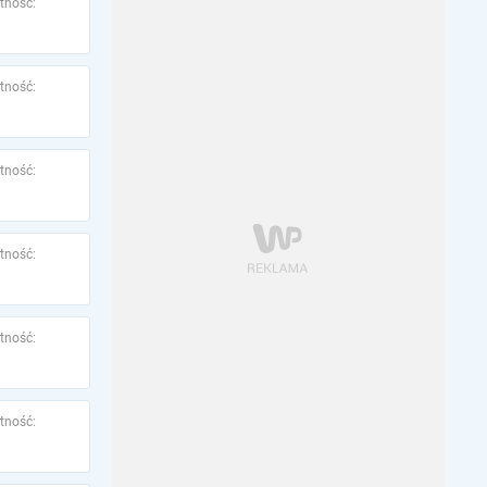
tność:
tność:
tność:
tność:
tność:
tność: