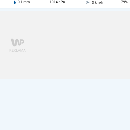
0.1 mm
1014 hPa
79%
3 km/h