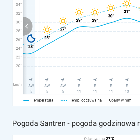
34°
32°
30°
28°
26°
24°
22°
20°
km/h
Temperatura
Temp. odczuwalna
Opady w mm:
Pogoda Santren - pogoda godzinowa n
Odczuwalna
27°C