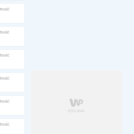
tność:
tność:
tność:
tność:
tność:
tność: