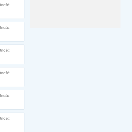
tność:
tność:
tność:
tność:
tność:
tność: