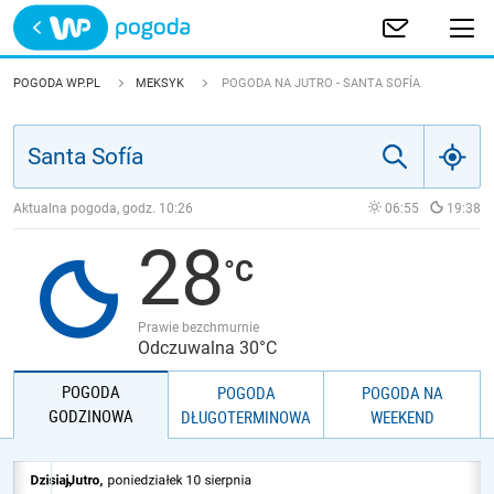
Trwa ładowanie
POLSKA
POGODA WP.PL
MEKSYK
POGODA NA JUTRO - SANTA SOFÍA
EUROPA
ŚWIAT
Aktualna pogoda, godz.
10:26
06:55
19:38
28
JAKOŚĆ POWIETRZA
Prawie bezchmurnie
Odczuwalna 30°C
POGODA
POGODA
POGODA NA
GODZINOWA
DŁUGOTERMINOWA
WEEKEND