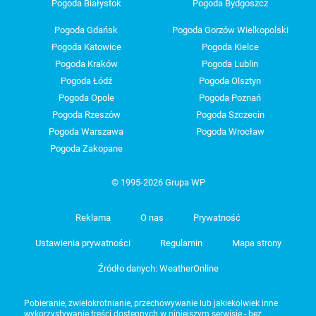
Pogoda Białystok
Pogoda Bydgoszcz
Pogoda Gdańsk
Pogoda Gorzów Wielkopolski
Pogoda Katowice
Pogoda Kielce
Pogoda Kraków
Pogoda Lublin
Pogoda Łódź
Pogoda Olsztyn
Pogoda Opole
Pogoda Poznań
Pogoda Rzeszów
Pogoda Szczecin
Pogoda Warszawa
Pogoda Wrocław
Pogoda Zakopane
© 1995-2026 Grupa WP
Reklama
O nas
Prywatność
Ustawienia prywatności
Regulamin
Mapa strony
Źródło danych: WeatherOnline
Pobieranie, zwielokrotnianie, przechowywanie lub jakiekolwiek inne
wykorzystywanie treści dostępnych w niniejszym serwisie - bez