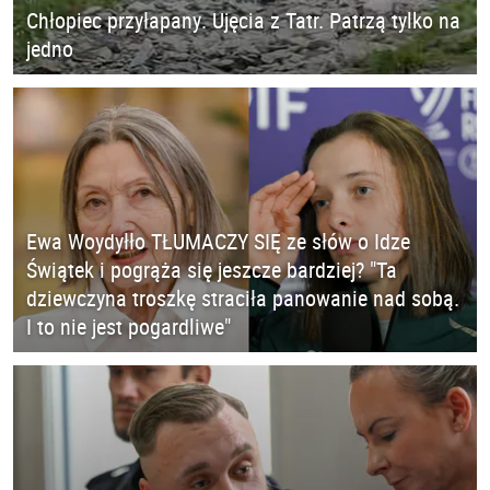
Chłopiec przyłapany. Ujęcia z Tatr. Patrzą tylko na
jedno
Ewa Woydyłło TŁUMACZY SIĘ ze słów o Idze
Świątek i pogrąża się jeszcze bardziej? "Ta
dziewczyna troszkę straciła panowanie nad sobą.
I to nie jest pogardliwe"