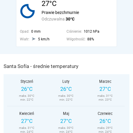
27°C
Prawie bezchmurnie
Odczuwalna
30°C
Opad:
0 mm
Ciśnienie:
1012 hPa
Wiatr:
5 km/h
Wilgotność:
88%
Santa Sofía - średnie temperatury
Styczeń
Luty
Marzec
26°C
26°C
27°C
maks. 30°C
maks. 30°C
maks. 31°C
min. 22°C
min. 22°C
min. 23°C
Kwiecień
Maj
Czerwiec
27°C
27°C
26°C
maks. 31°C
maks. 30°C
maks. 29°C
min. 24°C
min. 24°C
min. 24°C