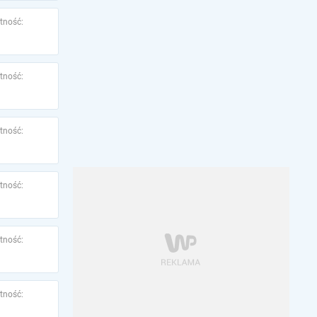
tność:
tność:
tność:
tność:
tność:
tność: