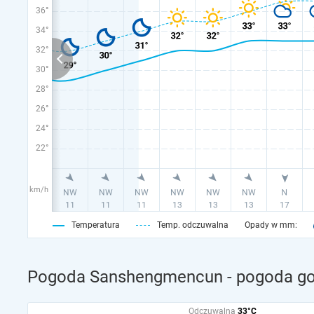
36°
34°
32°
30°
28°
26°
24°
22°
km/h
Temperatura
Temp. odczuwalna
Opady w mm:
Pogoda Sanshengmencun - pogoda god
Odczuwalna
33°C