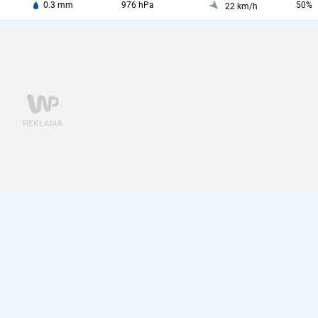
0.3 mm
976 hPa
50%
22 km/h