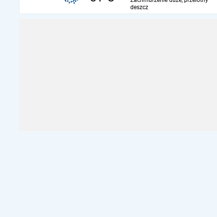
Zachmurzenie duże, przelotny
deszcz