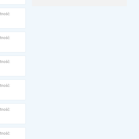
tność:
tność:
tność:
tność:
tność:
tność: