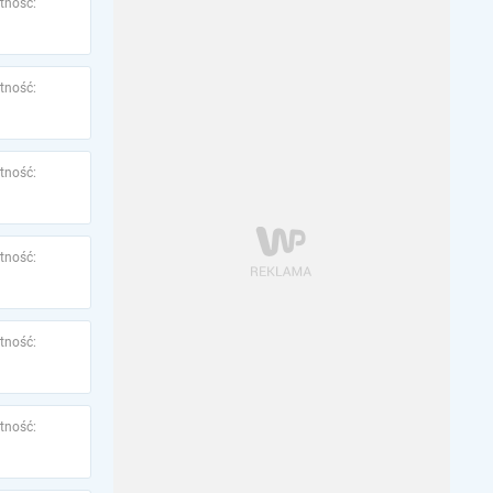
tność:
tność:
tność:
tność:
tność:
tność: