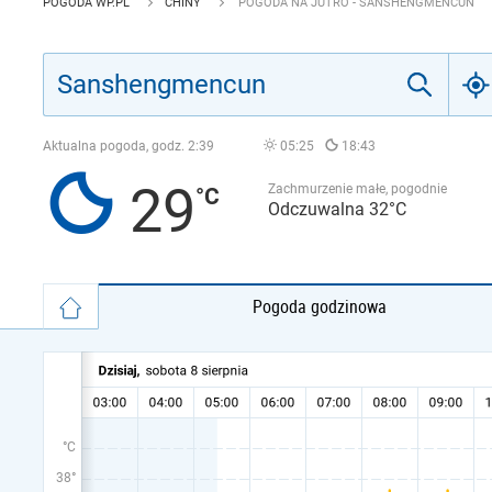
POGODA WP.PL
CHINY
POGODA NA JUTRO - SANSHENGMENCUN
Aktualna pogoda, godz.
2:39
05:25
18:43
29
Zachmurzenie małe, pogodnie
Odczuwalna 32°C
Pogoda godzinowa
°C
38°