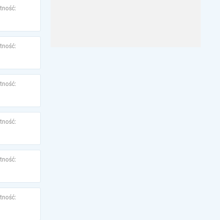
tność:
tność:
tność:
tność:
tność:
tność: