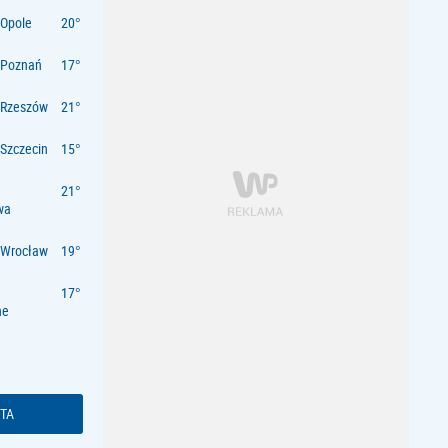
Opole
 Poznań
 Rzeszów
Szczecin
wa
 Wrocław
ne
TA