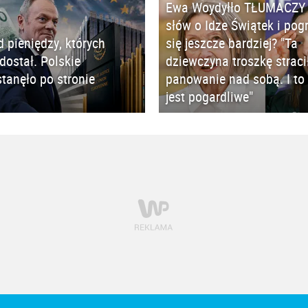
Ewa Woydyłło TŁUMACZY 
słów o Idze Świątek i pog
d pieniędzy, których
się jeszcze bardziej? "Ta
 dostał. Polskie
dziewczyna troszkę straci
tanęło po stronie
panowanie nad sobą. I to 
jest pogardliwe"