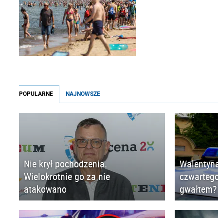
POPULARNE
NAJNOWSZE
Nie krył pochodzenia.
Walentyna
Wielokrotnie go za nie
czwartego
atakowano
gwałtem?