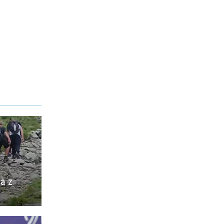
ia z
o