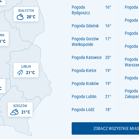
C
Pogoda
Pogoda 
BIAŁYSTOK
Bydgoszcz
20°C
Pogoda
Pogoda Gdańsk
Pogoda
AWA
Pogoda Gorzów
1°C
Wielkopolski
Pogoda 
Pogoda Katowice
Pogoda
Warsza
LUBLIN
Pogoda Kielce
21°C
Pogoda
Pogoda Kraków
C
Pogoda
Pogoda Lublin
Zakopa
RZESZÓW
Pogoda Łódź
21°C
ZOBACZ WSZYSTKIE MIAS