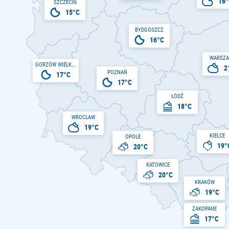
16°
SZCZECIN
15°C
BYDGOSZCZ
16°C
WARSZ
GORZÓW WIELKOPOLSKI
2
POZNAŃ
17°C
17°C
ŁÓDŹ
18°C
WROCŁAW
19°C
KIELCE
OPOLE
19°
20°C
KATOWICE
20°C
KRAKÓW
19°C
ZAKOPANE
17°C