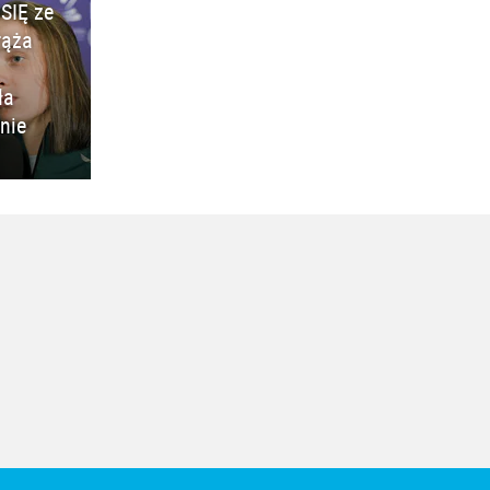
SIĘ ze
rąża
ła
nie