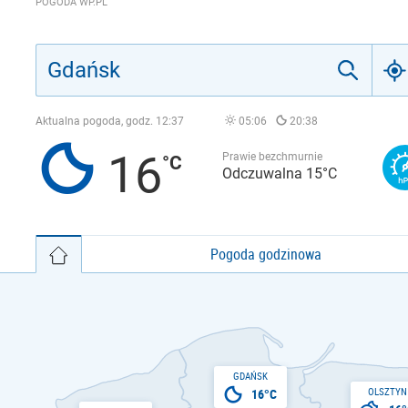
POGODA WP.PL
Aktualna pogoda, godz.
12:37
05:06
20:38
16
Prawie bezchmurnie
Odczuwalna 15°C
Pogoda godzinowa
GDAŃSK
OLSZTYN
16°C