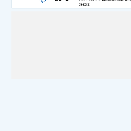
Zachmurzenie umiarkowane, lekk
deszcz