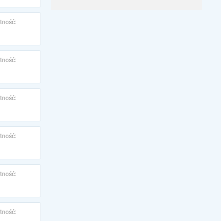
tność:
tność:
tność:
tność:
tność:
tność: