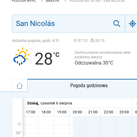
POGODA WP.PL
MEKSYK
POGODA NA JUTRO - SAN NICOLÁS
Aktualna pogoda, godz.
4:31
07:13
20:13
28
Zachmurzenie umiarkowane, lekki
przelotny deszcz
Odczuwalna 30°C
Pogoda godzinowa
°C
36°