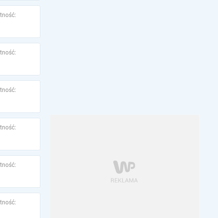
tność:
tność:
tność:
tność:
tność:
tność: