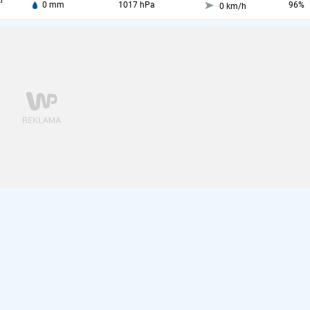
i
0 mm
1017 hPa
96%
0 km/h