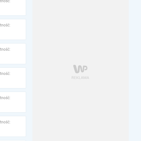
tność:
tność:
tność:
tność:
tność:
tność: