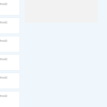
tność:
tność:
tność:
tność:
tność:
tność: