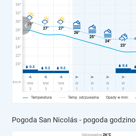
34°
32°
30°
28°
26°
24°
22°
20°
km/h
Temperatura
Temp. odczuwalna
Opady w mm:
Pogoda San Nicolás - pogoda godzino
Odczuwalna
26°C