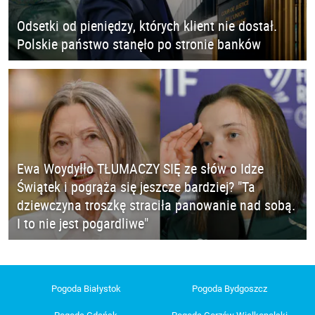
Odsetki od pieniędzy, których klient nie dostał.
Polskie państwo stanęło po stronie banków
Ewa Woydyłło TŁUMACZY SIĘ ze słów o Idze
Świątek i pogrąża się jeszcze bardziej? "Ta
dziewczyna troszkę straciła panowanie nad sobą.
I to nie jest pogardliwe"
Pogoda Białystok
Pogoda Bydgoszcz