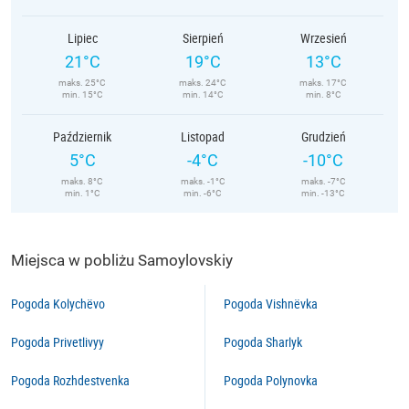
Lipiec
Sierpień
Wrzesień
21°C
19°C
13°C
maks. 25°C
maks. 24°C
maks. 17°C
min. 15°C
min. 14°C
min. 8°C
Październik
Listopad
Grudzień
5°C
-4°C
-10°C
maks. 8°C
maks. -1°C
maks. -7°C
min. 1°C
min. -6°C
min. -13°C
Miejsca w pobliżu Samoylovskiy
Pogoda Kolychëvo
Pogoda Vishnëvka
Pogoda Privetlivyy
Pogoda Sharlyk
Pogoda Rozhdestvenka
Pogoda Polynovka