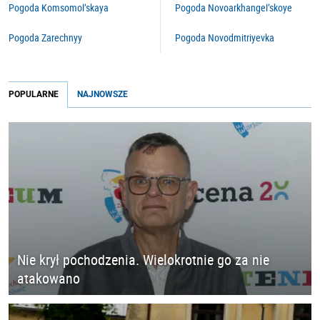
Pogoda Komsomol’skaya
Pogoda Novoarkhangel’skoye
Pogoda Zarechnyy
Pogoda Novodmitriyevka
POPULARNE
NAJNOWSZE
Nie krył pochodzenia. Wielokrotnie go za nie
atakowano