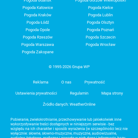
Pogoda Gdańsk
Pogoda Gorzów Wielkopolski
Pogoda Katowice
Pogoda Kielce
Pogoda Kraków
Pogoda Lublin
Pogoda Łódź
Pogoda Olsztyn
Pogoda Opole
Pogoda Poznań
Pogoda Rzeszów
Pogoda Szczecin
Pogoda Warszawa
Pogoda Wrocław
Pogoda Zakopane
© 1995-2026 Grupa WP
Reklama
O nas
Prywatność
Ustawienia prywatności
Regulamin
Mapa strony
Źródło danych: WeatherOnline
Pobieranie, zwielokrotnianie, przechowywanie lub jakiekolwiek inne
wykorzystywanie treści dostępnych w niniejszym serwisie - bez
względu na ich charakter i sposób wyrażenia (w szczególności lecz nie
wyłącznie: słowne, słowno-muzyczne, muzyczne, audiowizualne,
audialne, tekstowe, graficzne i zawarte w nich dane i informacje, bazy