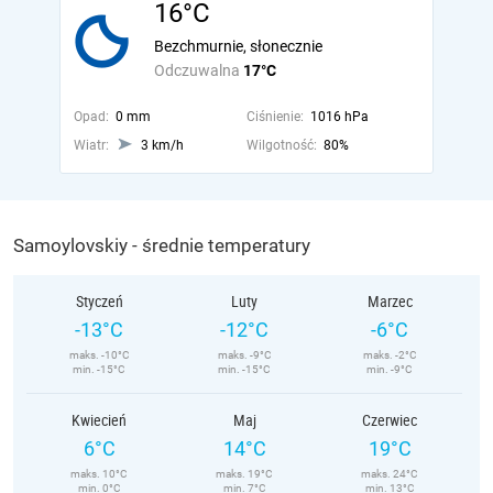
16°C
Bezchmurnie, słonecznie
Odczuwalna
17°C
Opad:
0 mm
Ciśnienie:
1016 hPa
Wiatr:
3 km/h
Wilgotność:
80%
Samoylovskiy - średnie temperatury
Styczeń
Luty
Marzec
-13°C
-12°C
-6°C
maks. -10°C
maks. -9°C
maks. -2°C
min. -15°C
min. -15°C
min. -9°C
Kwiecień
Maj
Czerwiec
6°C
14°C
19°C
maks. 10°C
maks. 19°C
maks. 24°C
min. 0°C
min. 7°C
min. 13°C