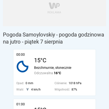
Pogoda Samoylovskiy - pogoda godzinowa
na jutro
- piątek 7 sierpnia
00:00
15°C
Bezchmurnie, słonecznie
Odczuwalna
16°C
Opad:
0 mm
Ciśnienie:
1018 hPa
Wiatr:
4 km/h
Wilgotność:
87%
01:00