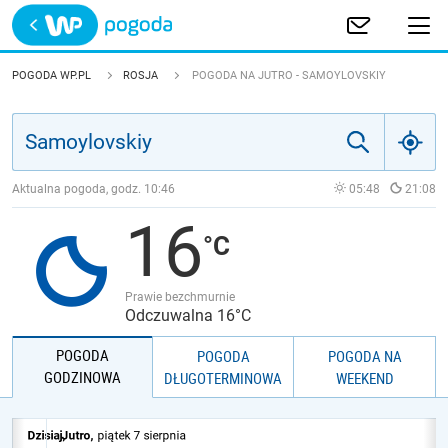
Trwa ładowanie
POLSKA
POGODA WP.PL
ROSJA
POGODA NA JUTRO - SAMOYLOVSKIY
EUROPA
ŚWIAT
Aktualna pogoda, godz.
10:46
05:48
21:08
16
JAKOŚĆ POWIETRZA
Prawie bezchmurnie
Odczuwalna 16°C
POGODA
POGODA
POGODA NA
GODZINOWA
DŁUGOTERMINOWA
WEEKEND