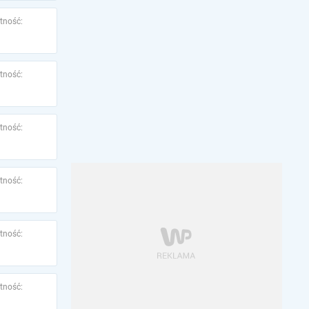
tność:
tność:
tność:
tność:
tność:
tność: