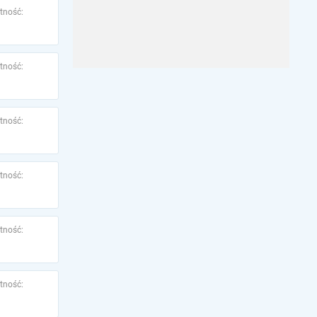
tność:
tność:
tność:
tność:
tność:
tność: