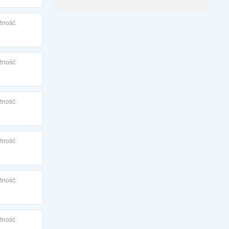
tność:
tność:
tność:
tność:
tność:
tność: