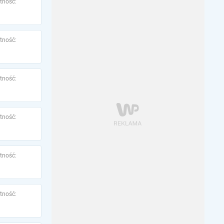
tność:
tność:
tność:
tność:
tność:
tność: