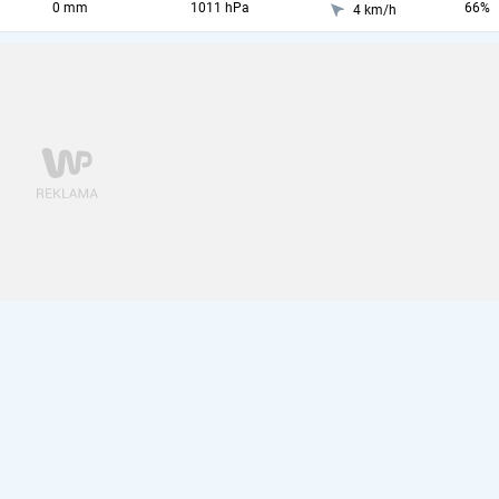
0 mm
1011 hPa
66%
4 km/h