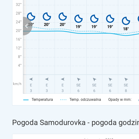
32°
28°
24°
20°
16°
12°
8°
4°
km/h
Temperatura
Temp. odczuwalna
Opady w mm:
Pogoda Samodurovka - pogoda godzin