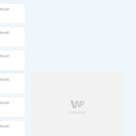
tność:
tność:
tność:
tność:
tność:
tność: