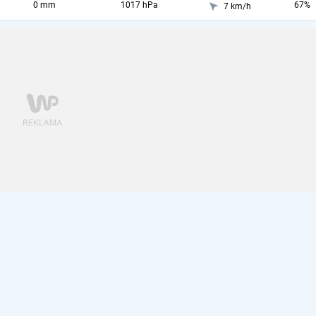
0 mm
1017 hPa
67%
7 km/h