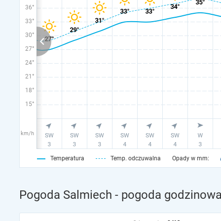
36°
33°
30°
27°
24°
21°
18°
15°
km/h
Temperatura
Temp. odczuwalna
Opady w mm:
Pogoda Salmiech - pogoda godzinowa 