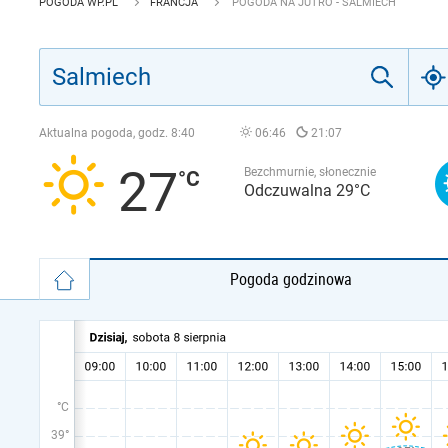
POGODA WP.PL
FRANCJA
POGODA NA JUTRO - SALMIECH
Aktualna pogoda, godz.
8:40
06:46
21:07
27
Bezchmurnie, słonecznie
Odczuwalna 29°C
Pogoda godzinowa
°C
39°