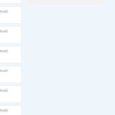
tność:
tność:
tność:
tność:
tność:
tność: