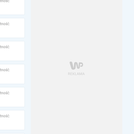
tność:
tność:
tność:
tność:
tność:
tność: