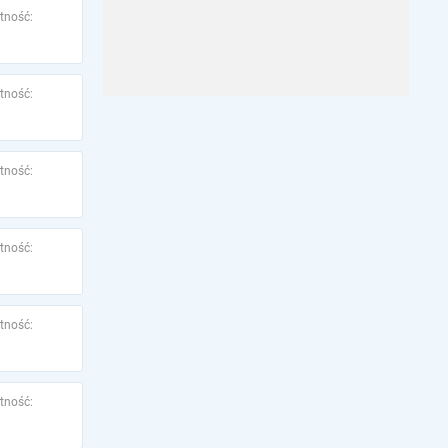
tność:
tność:
tność:
tność:
tność:
tność: