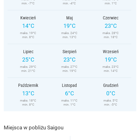
min. -7°C
min. -4°C
min. 1°C
Kwiecień
Maj
Czerwiec
14°C
19°C
23°C
maks. 19°C
maks. 24°C
maks. 28°C
min. 8°C
min. 13°C
min. 18°C
Lipiec
Sierpień
Wrzesień
25°C
23°C
19°C
maks. 29°C
maks. 27°C
maks. 23°C
min. 21°C
min. 19°C
min. 14°C
Październik
Listopad
Grudzień
13°C
6°C
0°C
maks. 18°C
maks. 11°C
maks. 5°C
min. 8°C
min. 1°C
min. -5°C
Miejsca w pobliżu Saigou