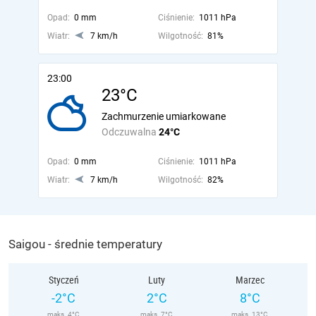
Opad:
0 mm
Ciśnienie:
1011 hPa
Wiatr:
7 km/h
Wilgotność:
81%
23:00
23°C
Zachmurzenie umiarkowane
Odczuwalna
24°C
Opad:
0 mm
Ciśnienie:
1011 hPa
Wiatr:
7 km/h
Wilgotność:
82%
Saigou - średnie temperatury
Styczeń
Luty
Marzec
-2°C
2°C
8°C
maks. 4°C
maks. 7°C
maks. 13°C