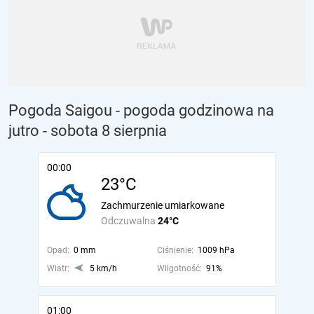
Pogoda Saigou - pogoda godzinowa na
jutro
- sobota 8 sierpnia
00:00
23°C
Zachmurzenie umiarkowane
Odczuwalna
24°C
Opad:
0 mm
Ciśnienie:
1009 hPa
Wiatr:
5 km/h
Wilgotność:
91%
01:00