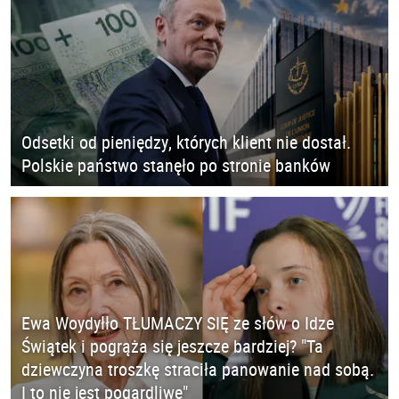
Odsetki od pieniędzy, których klient nie dostał.
Polskie państwo stanęło po stronie banków
Ewa Woydyłło TŁUMACZY SIĘ ze słów o Idze
Świątek i pogrąża się jeszcze bardziej? "Ta
dziewczyna troszkę straciła panowanie nad sobą.
I to nie jest pogardliwe"