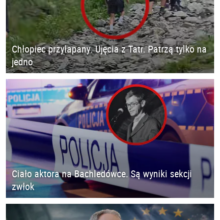
Chłopiec przyłapany. Ujęcia z Tatr. Patrzą tylko na
jedno
Ciało aktora na Bachledówce. Są wyniki sekcji
zwłok