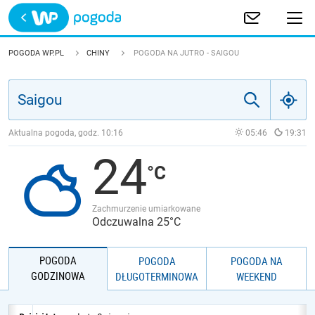
Trwa ładowanie
POLSKA
POGODA WP.PL
CHINY
POGODA NA JUTRO - SAIGOU
EUROPA
ŚWIAT
Aktualna pogoda, godz.
10:16
05:46
19:31
24
JAKOŚĆ POWIETRZA
Zachmurzenie umiarkowane
Odczuwalna 25°C
POGODA
POGODA
POGODA NA
GODZINOWA
DŁUGOTERMINOWA
WEEKEND