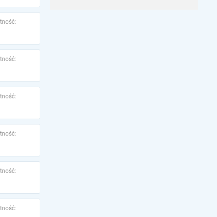
tność:
tność:
tność:
tność:
tność:
tność: