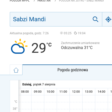
POGODA WP.PL
PAKISTAN
POGODA NA JUTRO - SABZI MANDI
Aktualna pogoda, godz.
7:26
05:25
19:04
29
Zachmurzenie umiarkowane
Odczuwalna 31°C
Pogoda godzinowa
°C
38°