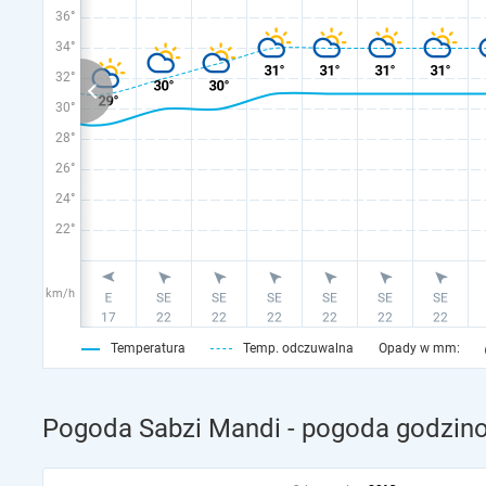
36°
34°
32°
30°
28°
26°
24°
22°
km/h
Temperatura
Temp. odczuwalna
Opady w mm:
Pogoda Sabzi Mandi - pogoda godzino