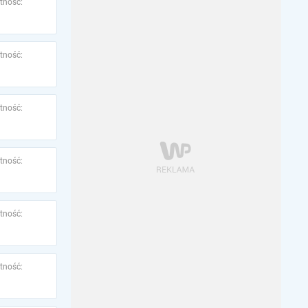
tność:
tność:
tność:
tność:
tność:
tność: