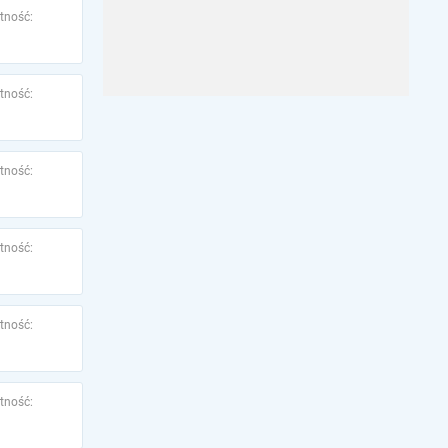
tność:
tność:
tność:
tność:
tność:
tność: