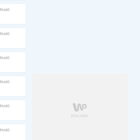
tność:
tność:
tność:
tność:
tność:
tność: