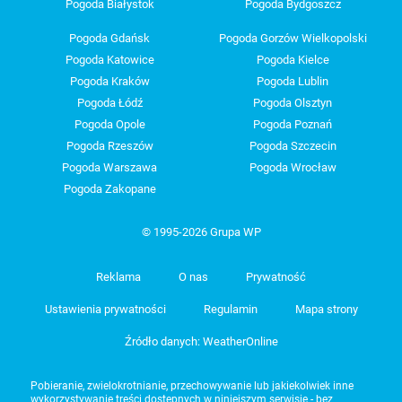
Pogoda Białystok
Pogoda Bydgoszcz
Pogoda Gdańsk
Pogoda Gorzów Wielkopolski
Pogoda Katowice
Pogoda Kielce
Pogoda Kraków
Pogoda Lublin
Pogoda Łódź
Pogoda Olsztyn
Pogoda Opole
Pogoda Poznań
Pogoda Rzeszów
Pogoda Szczecin
Pogoda Warszawa
Pogoda Wrocław
Pogoda Zakopane
© 1995-2026 Grupa WP
Reklama
O nas
Prywatność
Ustawienia prywatności
Regulamin
Mapa strony
Źródło danych: WeatherOnline
Pobieranie, zwielokrotnianie, przechowywanie lub jakiekolwiek inne
wykorzystywanie treści dostępnych w niniejszym serwisie - bez