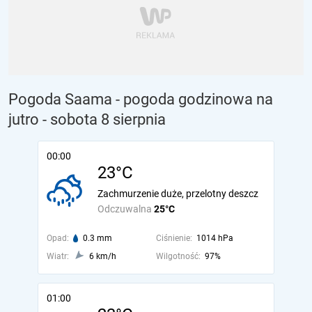
Pogoda Saama - pogoda godzinowa na
jutro
- sobota 8 sierpnia
00:00
23°C
Zachmurzenie duże, przelotny deszcz
Odczuwalna
25°C
Opad:
0.3 mm
Ciśnienie:
1014 hPa
Wiatr:
6 km/h
Wilgotność:
97%
01:00