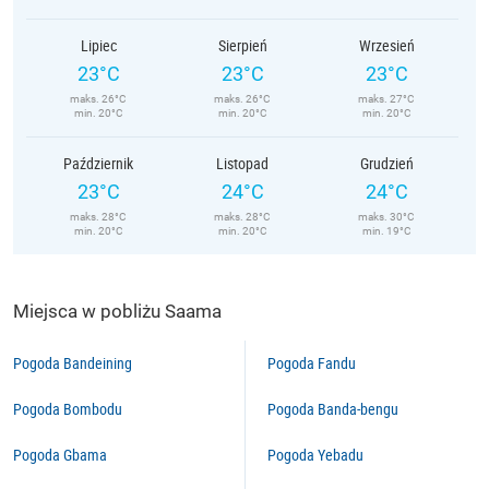
Lipiec
Sierpień
Wrzesień
23°C
23°C
23°C
maks. 26°C
maks. 26°C
maks. 27°C
min. 20°C
min. 20°C
min. 20°C
Październik
Listopad
Grudzień
23°C
24°C
24°C
maks. 28°C
maks. 28°C
maks. 30°C
min. 20°C
min. 20°C
min. 19°C
Miejsca w pobliżu Saama
Pogoda Bandeining
Pogoda Fandu
Pogoda Bombodu
Pogoda Banda-bengu
Pogoda Gbama
Pogoda Yebadu