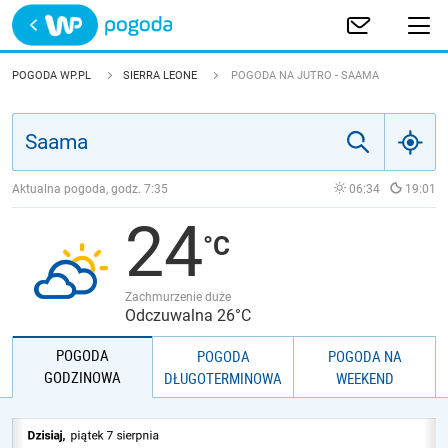
Trwa ładowanie
POLSKA
POGODA WP.PL
SIERRA LEONE
POGODA NA JUTRO - SAAMA
EUROPA
ŚWIAT
Aktualna pogoda, godz.
7:35
06:34
19:01
24
JAKOŚĆ POWIETRZA
Zachmurzenie duże
Odczuwalna 26°C
POGODA
POGODA
POGODA NA
GODZINOWA
DŁUGOTERMINOWA
WEEKEND