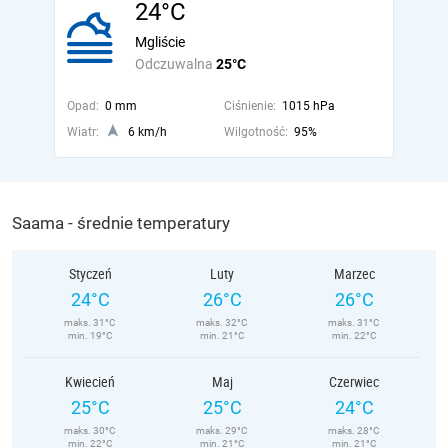
24°C
Mgliście
Odczuwalna
25°C
Opad:
0 mm
Ciśnienie:
1015 hPa
Wiatr:
6 km/h
Wilgotność:
95%
Saama - średnie temperatury
Styczeń
Luty
Marzec
24°C
26°C
26°C
maks. 31°C
maks. 32°C
maks. 31°C
min. 19°C
min. 21°C
min. 22°C
Kwiecień
Maj
Czerwiec
25°C
25°C
24°C
maks. 30°C
maks. 29°C
maks. 28°C
min. 22°C
min. 21°C
min. 21°C