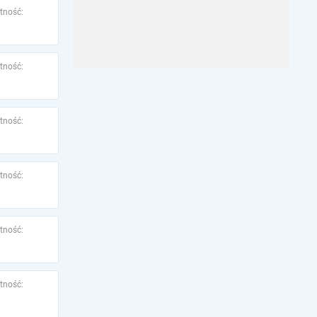
tność:
tność:
tność:
tność:
tność:
tność: