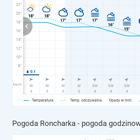
22°
20°
18°
16°
14°
12°
10°
8°
km/h
Temperatura
Temp. odczuwalna
Opady w mm:
Pogoda Roncharka - pogoda godzinowa