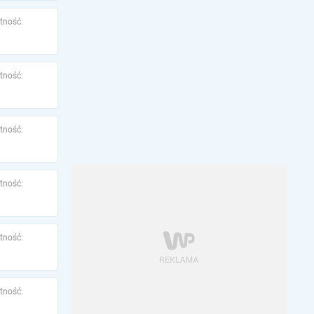
tność:
tność:
tność:
tność:
tność:
tność: