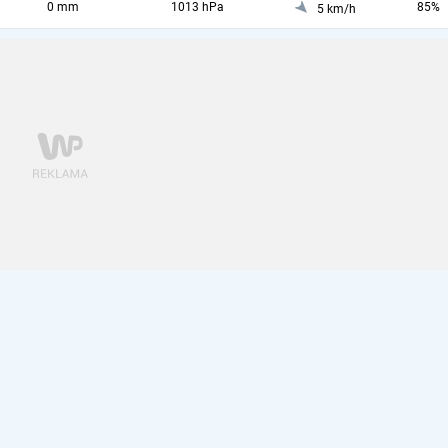
0 mm
1013 hPa
85%
5 km/h