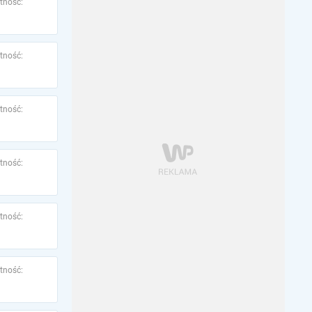
tność:
tność:
tność:
tność:
tność:
tność: