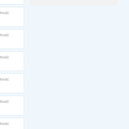
tność:
tność:
tność:
tność:
tność:
tność: