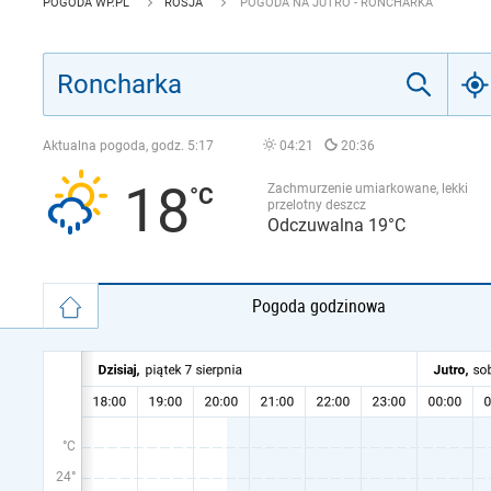
POGODA WP.PL
ROSJA
POGODA NA JUTRO - RONCHARKA
Aktualna pogoda, godz.
5:17
04:21
20:36
18
Zachmurzenie umiarkowane, lekki
przelotny deszcz
Odczuwalna 19°C
Pogoda godzinowa
°C
24°