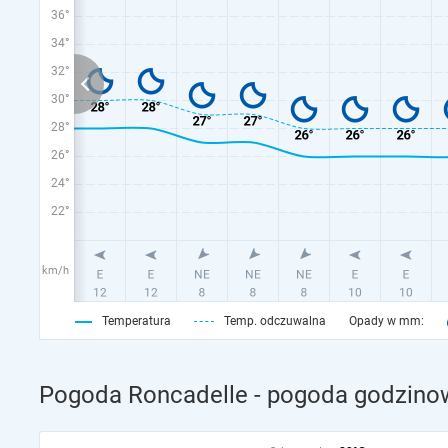
36°
34°
32°
30°
28°
26°
24°
22°
km/h
Temperatura
Temp. odczuwalna
Opady w mm:
Pogoda Roncadelle - pogoda godzinow