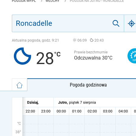
POGODA WP.PL
WŁOCHY
POGODA NA JUTRO - RONCADELLE
Aktualna pogoda, godz.
9:21
06:09
20:43
28
Prawie bezchmurnie
Odczuwalna 30°C
Pogoda godzinowa
°C
38°