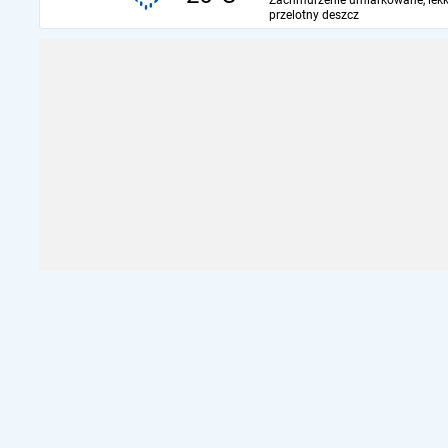
Zachmurzenie umiarkowane, lekk
przelotny deszcz