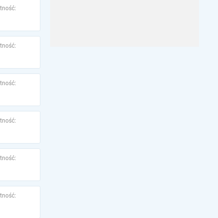
tność:
tność:
tność:
tność:
tność:
tność: