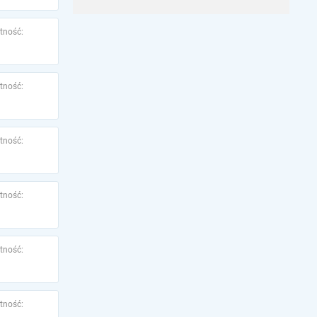
tność:
tność:
tność:
tność:
tność:
tność: