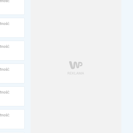
tność:
tność:
tność:
tność:
tność:
tność: