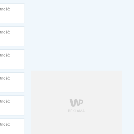
tność:
tność:
tność:
tność:
tność:
tność: