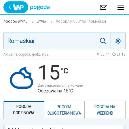
Trwa ładowanie
POLSKA
POGODA WP.PL
LITWA
POGODA NA JUTRO - ROMAŠKIAI
EUROPA
ŚWIAT
Aktualna pogoda, godz.
9:32
05:44
21:18
15
JAKOŚĆ POWIETRZA
Zachmurzenie umiarkowane
Odczuwalna 15°C
POGODA
POGODA
POGODA NA
GODZINOWA
DŁUGOTERMINOWA
WEEKEND