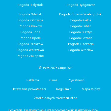
Pogoda Białystok
Pogoda Bydgoszcz
Pogoda Gdańsk
Pogoda Gorzów Wielkopolski
Pogoda Katowice
Pogoda Kielce
Pogoda Kraków
Pogoda Lublin
Pogoda Łódź
Pogoda Olsztyn
Pogoda Opole
Pogoda Poznań
Pogoda Rzeszów
Pogoda Szczecin
Pogoda Warszawa
Pogoda Wrocław
Pogoda Zakopane
© 1995-2026 Grupa WP
Reklama
O nas
Prywatność
Ustawienia prywatności
Regulamin
Mapa strony
Źródło danych: WeatherOnline
Pobieranie, zwielokrotnianie, przechowywanie lub jakiekolwiek inne