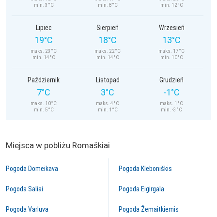
min. 3°C
min. 8°C
min. 12°C
Lipiec
Sierpień
Wrzesień
19°C
18°C
13°C
maks. 23°C
maks. 22°C
maks. 17°C
min. 14°C
min. 14°C
min. 10°C
Październik
Listopad
Grudzień
7°C
3°C
-1°C
maks. 10°C
maks. 4°C
maks. 1°C
min. 5°C
min. 1°C
min. -3°C
Miejsca w pobliżu Romaškiai
Pogoda Domeikava
Pogoda Kleboniškis
Pogoda Saliai
Pogoda Eigirgala
Pogoda Varluva
Pogoda Žemaitkiemis