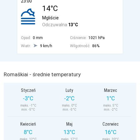
23:00
14°C
Mgliście
Odczuwalna
13°C
Opad:
0 mm
Ciśnienie:
1021 hPa
Wiatr:
9 km/h
Wilgotność:
86%
Romaškiai - średnie temperatury
Styczeń
Luty
Marzec
-3°C
-2°C
1°C
maks. -1°C
maks. 0°C
maks. 5°C
min. -5°C
min. -5°C
min. -2°C
Kwiecień
Maj
Czerwiec
8°C
13°C
16°C
maks. 12°C
maks. 17°C
maks. 20°C