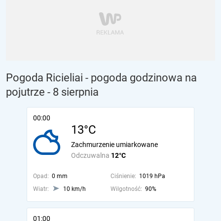
Pogoda Ricieliai - pogoda godzinowa na
pojutrze
- 8 sierpnia
00:00
13°C
Zachmurzenie umiarkowane
Odczuwalna
12°C
Opad:
0 mm
Ciśnienie:
1019 hPa
Wiatr:
10 km/h
Wilgotność:
90%
01:00