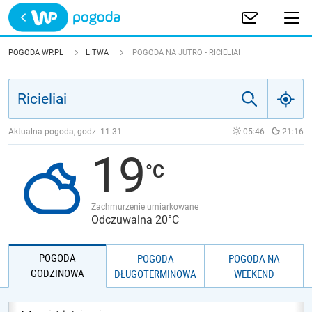
Trwa ładowanie
POLSKA
POGODA WP.PL
LITWA
POGODA NA JUTRO - RICIELIAI
EUROPA
ŚWIAT
Aktualna pogoda, godz.
11:31
05:46
21:16
19
JAKOŚĆ POWIETRZA
Zachmurzenie umiarkowane
Odczuwalna 20°C
POGODA
POGODA
POGODA NA
GODZINOWA
DŁUGOTERMINOWA
WEEKEND