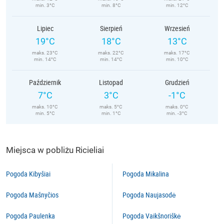
min. 3°C
min. 8°C
min. 12°C
Lipiec
Sierpień
Wrzesień
19°C
18°C
13°C
maks. 23°C
maks. 22°C
maks. 17°C
min. 14°C
min. 14°C
min. 10°C
Październik
Listopad
Grudzień
7°C
3°C
-1°C
maks. 10°C
maks. 5°C
maks. 0°C
min. 5°C
min. 1°C
min. -3°C
Miejsca w pobliżu Ricieliai
Pogoda Kibyšiai
Pogoda Mikalina
Pogoda Mašnyčios
Pogoda Naujasodė
Pogoda Paulenka
Pogoda Vaikšnoriškė