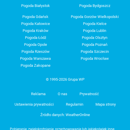
Pogoda Białystok
Pogoda Bydgoszcz
Pogoda Gdańsk
Pogoda Gorzów Wielkopolski
Pogoda Katowice
Pogoda Kielce
Pogoda Kraków
Pogoda Lublin
Pogoda Łódź
Pogoda Olsztyn
Pogoda Opole
Pogoda Poznań
Pogoda Rzeszów
Pogoda Szczecin
Pogoda Warszawa
Pogoda Wrocław
Pogoda Zakopane
© 1995-2026 Grupa WP
Reklama
O nas
Prywatność
Ustawienia prywatności
Regulamin
Mapa strony
Źródło danych: WeatherOnline
Pobieranie, zwielokrotnianie, przechowywanie lub jakiekolwiek inne