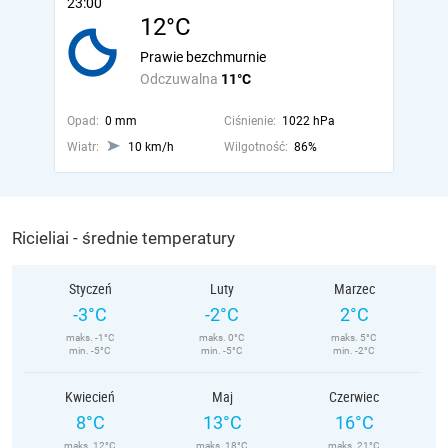
23:00
12°C
Prawie bezchmurnie
Odczuwalna
11°C
Opad:
0 mm
Ciśnienie:
1022 hPa
Wiatr:
10 km/h
Wilgotność:
86%
Ricieliai - średnie temperatury
Styczeń
Luty
Marzec
-3°C
-2°C
2°C
maks. -1°C
maks. 0°C
maks. 5°C
min. -5°C
min. -5°C
min. -2°C
Kwiecień
Maj
Czerwiec
8°C
13°C
16°C
maks. 12°C
maks. 18°C
maks. 21°C