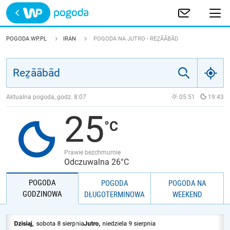
Trwa ładowanie
POLSKA
POGODA WP.PL
IRAN
POGODA NA JUTRO - REẔĀĀBĀD
EUROPA
ŚWIAT
Aktualna pogoda, godz.
8:07
05:51
19:43
25
JAKOŚĆ POWIETRZA
Prawie bezchmurnie
Odczuwalna 26°C
POGODA
POGODA
POGODA NA
GODZINOWA
DŁUGOTERMINOWA
WEEKEND