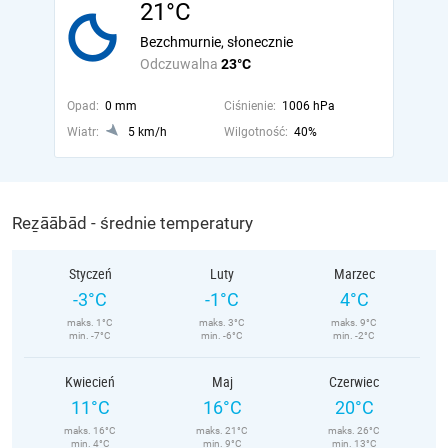
21°C
Bezchmurnie, słonecznie
Odczuwalna
23°C
Opad:
0 mm
Ciśnienie:
1006 hPa
Wiatr:
5 km/h
Wilgotność:
40%
Reẕāābād - średnie temperatury
Styczeń
Luty
Marzec
-3°C
-1°C
4°C
maks. 1°C
maks. 3°C
maks. 9°C
min. -7°C
min. -6°C
min. -2°C
Kwiecień
Maj
Czerwiec
11°C
16°C
20°C
maks. 16°C
maks. 21°C
maks. 26°C
min. 4°C
min. 9°C
min. 13°C