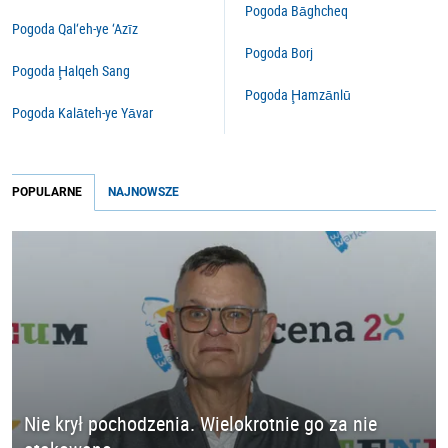
Pogoda Bāghcheq
Pogoda Qal‘eh-ye ‘Azīz
Pogoda Borj
Pogoda Ḩalqeh Sang
Pogoda Ḩamzānlū
Pogoda Kalāteh-ye Yāvar
POPULARNE
NAJNOWSZE
Nie krył pochodzenia. Wielokrotnie go za nie