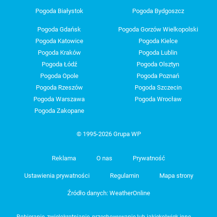
Pogoda Białystok
Pogoda Bydgoszcz
Pogoda Gdańsk
Pogoda Gorzów Wielkopolski
Pogoda Katowice
Pogoda Kielce
Pogoda Kraków
Pogoda Lublin
Pogoda Łódź
Pogoda Olsztyn
Pogoda Opole
Pogoda Poznań
Pogoda Rzeszów
Pogoda Szczecin
Pogoda Warszawa
Pogoda Wrocław
Pogoda Zakopane
© 1995-2026 Grupa WP
Reklama
O nas
Prywatność
Ustawienia prywatności
Regulamin
Mapa strony
Źródło danych: WeatherOnline
Pobieranie, zwielokrotnianie, przechowywanie lub jakiekolwiek inne