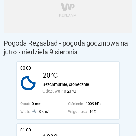
Pogoda Reẕāābād - pogoda godzinowa na
jutro
- niedziela 9 sierpnia
00:00
20°C
Bezchmurnie, słonecznie
Odczuwalna
21°C
Opad:
0 mm
Ciśnienie:
1009 hPa
Wiatr:
3 km/h
Wilgotność:
46%
01:00