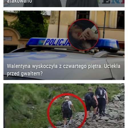
atakowano
Walentyna wyskoczyła z czwartego piętra. Uciekła
przed gwałtem?