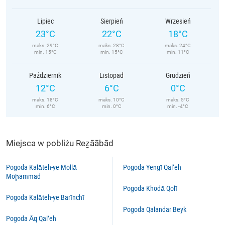
Lipiec
Sierpień
Wrzesień
23°C
22°C
18°C
maks. 29°C
maks. 28°C
maks. 24°C
min. 15°C
min. 15°C
min. 11°C
Październik
Listopad
Grudzień
12°C
6°C
0°C
maks. 18°C
maks. 10°C
maks. 5°C
min. 6°C
min. 0°C
min. -4°C
Miejsca w pobliżu Reẕāābād
Pogoda Kalāteh-ye Mollā
Pogoda Yengī Qal‘eh
Moḩammad
Pogoda Khodā Qolī
Pogoda Kalāteh-ye Barīnchī
Pogoda Qalandar Beyk
Pogoda Āq Qal‘eh