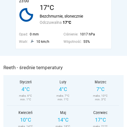
23:00
17°C
Bezchmurnie, słonecznie
Odczuwalna
17°C
Opad:
0 mm
Ciśnienie:
1017 hPa
Wiatr:
10 km/h
Wilgotność:
55%
Reeth - średnie temperatury
Styczeń
Luty
Marzec
4°C
4°C
7°C
maks. 6°C
maks. 7°C
maks. 10°C
min. 1°C
min. 1°C
min. 3°C
Kwiecień
Maj
Czerwiec
10°C
14°C
17°C
maks. 14°C
maks. 18°C
maks. 21°C