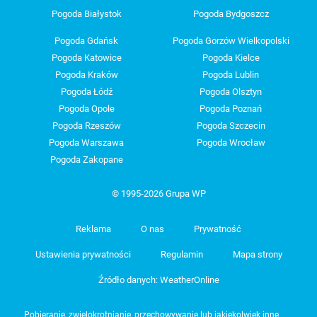
Pogoda Białystok
Pogoda Bydgoszcz
Pogoda Gdańsk
Pogoda Gorzów Wielkopolski
Pogoda Katowice
Pogoda Kielce
Pogoda Kraków
Pogoda Lublin
Pogoda Łódź
Pogoda Olsztyn
Pogoda Opole
Pogoda Poznań
Pogoda Rzeszów
Pogoda Szczecin
Pogoda Warszawa
Pogoda Wrocław
Pogoda Zakopane
© 1995-2026 Grupa WP
Reklama
O nas
Prywatność
Ustawienia prywatności
Regulamin
Mapa strony
Źródło danych: WeatherOnline
Pobieranie, zwielokrotnianie, przechowywanie lub jakiekolwiek inne