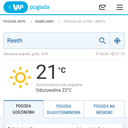
Trwa ładowanie
POLSKA
POGODA WP.PL
NIDERLANDY
POGODA NA JUTRO - REETH
EUROPA
ŚWIAT
Aktualna pogoda, godz.
4:05
06:09
21:18
21
JAKOŚĆ POWIETRZA
Zachmurzenie małe, pogodnie
Odczuwalna 22°C
POGODA
POGODA
POGODA NA
GODZINOWA
DŁUGOTERMINOWA
WEEKEND