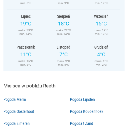
min. 5°C
min. 9°C
min. 12°C
Lipiec
Sierpień
Wrzesień
19°C
18°C
15°C
maks. 23°C
maks. 22°C
maks. 19°C
min. 14°C
min. 14°C
min. 12°C
Październik
Listopad
Grudzień
11°C
7°C
4°C
maks. 15°C
maks. 9°C
maks. 6°C
min. 8°C
min. 5°C
min. 2°C
Miejsca w pobliżu Reeth
Pogoda Merm
Pogoda Lijnden
Pogoda Oosterhout
Pogoda Koudenhoek
Pogoda Eimeren
Pogoda t Zand