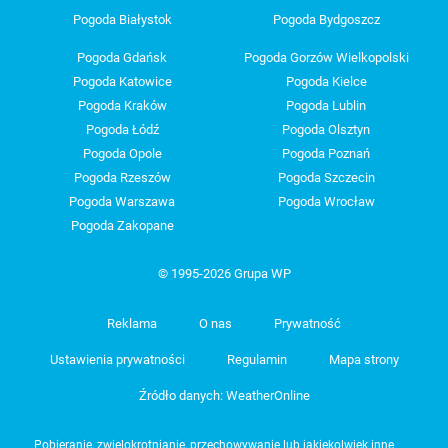
Pogoda Białystok
Pogoda Bydgoszcz
Pogoda Gdańsk
Pogoda Gorzów Wielkopolski
Pogoda Katowice
Pogoda Kielce
Pogoda Kraków
Pogoda Lublin
Pogoda Łódź
Pogoda Olsztyn
Pogoda Opole
Pogoda Poznań
Pogoda Rzeszów
Pogoda Szczecin
Pogoda Warszawa
Pogoda Wrocław
Pogoda Zakopane
© 1995-2026 Grupa WP
Reklama
O nas
Prywatność
Ustawienia prywatności
Regulamin
Mapa strony
Źródło danych: WeatherOnline
Pobieranie, zwielokrotnianie, przechowywanie lub jakiekolwiek inne