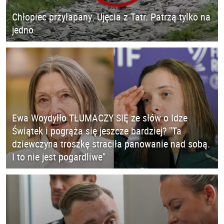
Chłopiec przyłapany. Ujęcia z Tatr. Patrzą tylko na
jedno
Ewa Woydyłło TŁUMACZY SIĘ ze słów o Idze
Świątek i pogrąża się jeszcze bardziej? "Ta
dziewczyna troszkę straciła panowanie nad sobą.
I to nie jest pogardliwe"