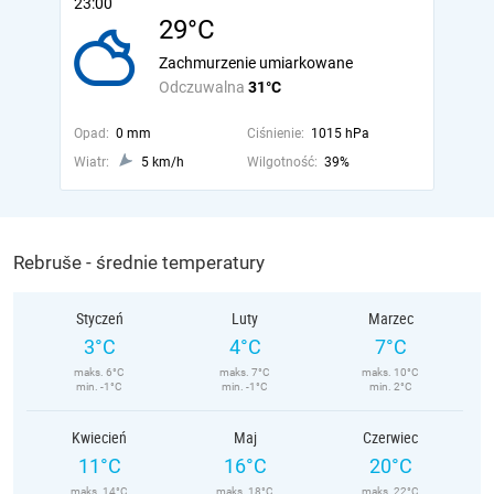
23:00
29°C
Zachmurzenie umiarkowane
Odczuwalna
31°C
Opad:
0 mm
Ciśnienie:
1015 hPa
Wiatr:
5 km/h
Wilgotność:
39%
Rebruše - średnie temperatury
Styczeń
Luty
Marzec
3°C
4°C
7°C
maks. 6°C
maks. 7°C
maks. 10°C
min. -1°C
min. -1°C
min. 2°C
Kwiecień
Maj
Czerwiec
11°C
16°C
20°C
maks. 14°C
maks. 18°C
maks. 22°C