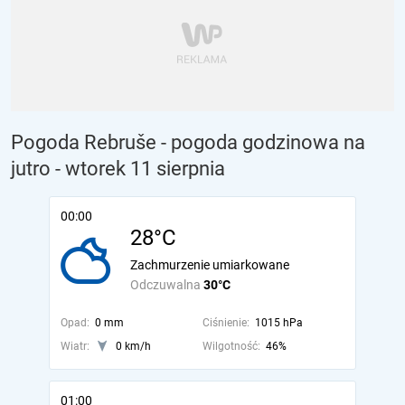
Pogoda Rebruše - pogoda godzinowa na
jutro
- wtorek 11 sierpnia
00:00
28°C
Zachmurzenie umiarkowane
Odczuwalna
30°C
Opad:
0 mm
Ciśnienie:
1015 hPa
Wiatr:
0 km/h
Wilgotność:
46%
01:00