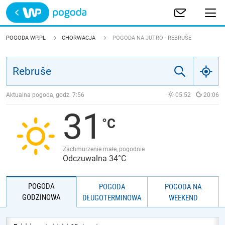
Trwa ładowanie
POLSKA
POGODA WP.PL
CHORWACJA
POGODA NA JUTRO - REBRUŠE
EUROPA
ŚWIAT
Aktualna pogoda, godz.
7:56
05:52
20:06
31
JAKOŚĆ POWIETRZA
Zachmurzenie małe, pogodnie
Odczuwalna 34°C
POGODA
POGODA
POGODA NA
GODZINOWA
DŁUGOTERMINOWA
WEEKEND