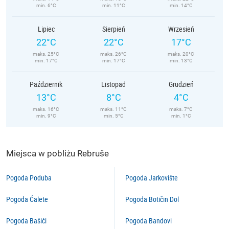
min. 6°C
min. 11°C
min. 14°C
Lipiec
Sierpień
Wrzesień
22°C
22°C
17°C
maks. 25°C
maks. 26°C
maks. 20°C
min. 17°C
min. 17°C
min. 13°C
Październik
Listopad
Grudzień
13°C
8°C
4°C
maks. 16°C
maks. 11°C
maks. 7°C
min. 9°C
min. 5°C
min. 1°C
Miejsca w pobliżu Rebruše
Pogoda Poduba
Pogoda Jarkovište
Pogoda Ćalete
Pogoda Botičin Dol
Pogoda Bašići
Pogoda Bandovi