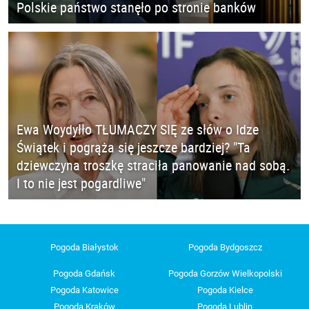
Polskie państwo stanęło po stronie banków
Ewa Woydyłło TŁUMACZY SIĘ ze słów o Idze
Świątek i pogrąża się jeszcze bardziej? "Ta
dziewczyna troszkę straciła panowanie nad sobą.
I to nie jest pogardliwe"
Pogoda Białystok
Pogoda Bydgoszcz
Pogoda Gdańsk
Pogoda Gorzów Wielkopolski
Pogoda Katowice
Pogoda Kielce
Pogoda Kraków
Pogoda Lublin