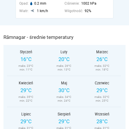
Opad:
0.2 mm
Ciśnienie:
1002 hPa
Wiatr:
1 km/h
Wilgotność:
92%
Rāmnagar - średnie temperatury
Styczeń
Luty
Marzec
16°C
20°C
26°C
maks. 23°C
maks. 26°C
maks. 32°C
min. 11°C
min. 13°C
min. 18°C
Kwiecień
Maj
Czerwiec
29°C
30°C
29°C
maks. 35°C
maks. 34°C
maks. 32°C
min. 22°C
min. 24°C
min. 25°C
Lipiec
Sierpień
Wrzesień
29°C
29°C
28°C
maks. 31°C
maks. 31°C
maks. 31°C