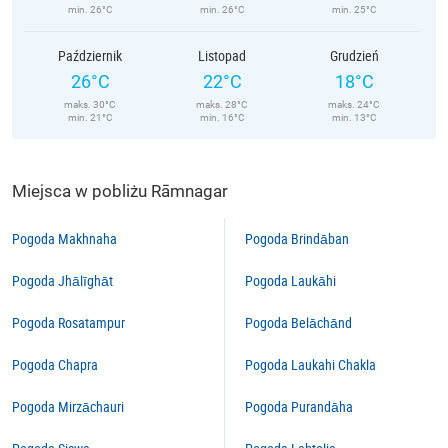
min. 26°C
min. 26°C
min. 25°C
Październik
Listopad
Grudzień
26°C
22°C
18°C
maks. 30°C
maks. 28°C
maks. 24°C
min. 21°C
min. 16°C
min. 13°C
Miejsca w pobliżu Rāmnagar
Pogoda Makhnaha
Pogoda Brindāban
Pogoda Jhālīghāt
Pogoda Laukāhi
Pogoda Rosatampur
Pogoda Belāchānd
Pogoda Chapra
Pogoda Laukahi Chakla
Pogoda Mirzāchauri
Pogoda Purandāha