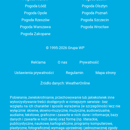
Pogoda Łódź
Pogoda Olsztyn
Pogoda Opole
Pogoda Poznań
Pogoda Rzeszów
Pogoda Szczecin
Pogoda Warszawa
Pogoda Wrocław
Pogoda Zakopane
© 1995-2026 Grupa WP
Reklama
O nas
Prywatność
Ustawienia prywatności
Regulamin
Mapa strony
Źródło danych: WeatherOnline
Pobieranie, zwielokrotnianie, przechowywanie lub jakiekolwiek inne
wykorzystywanie treści dostępnych w niniejszym serwisie - bez
względu na ich charakter i sposób wyrażenia (w szczególności lecz nie
wyłącznie: słowne, słowno-muzyczne, muzyczne, audiowizualne,
audialne, tekstowe, graficzne i zawarte w nich dane i informacje, bazy
danych i zawarte w nich dane) oraz formę (np. literackie,
publicystyczne, naukowe, kartograficzne, programy komputerowe,
plastyczne, fotograficzne) wymaga uprzedniej i jednoznacznej zgody