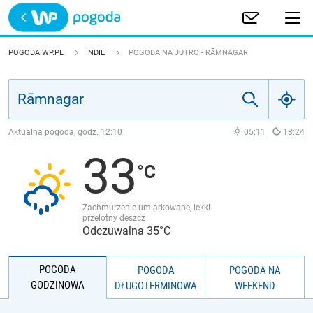
Trwa ładowanie
POLSKA
POGODA WP.PL
INDIE
POGODA NA JUTRO - RĀMNAGAR
EUROPA
ŚWIAT
Aktualna pogoda, godz.
12:10
05:11
18:24
33
JAKOŚĆ POWIETRZA
Zachmurzenie umiarkowane, lekki
przelotny deszcz
Odczuwalna 35°C
POGODA
POGODA
POGODA NA
GODZINOWA
DŁUGOTERMINOWA
WEEKEND