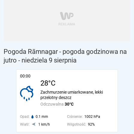
Pogoda Rāmnagar - pogoda godzinowa na
jutro
- niedziela 9 sierpnia
00:00
28°C
Zachmurzenie umiarkowane, lekki
przelotny deszcz
Odczuwalna
30°C
Opad:
0.1 mm
Ciśnienie:
1002 hPa
Wiatr:
1 km/h
Wilgotność:
92%