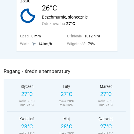
23:00
26°C
Bezchmurnie, słonecznie
Odczuwalna
27°C
Opad:
0 mm
Ciśnienie:
1012 hPa
Wiatr:
14 km/h
Wilgotność:
79%
Ragang - średnie temperatury
Styczeń
Luty
Marzec
27°C
27°C
27°C
maks. 28°C
maks. 28°C
maks. 28°C
min. 26°C
min. 26°C
min. 26°C
Kwiecień
Maj
Czerwiec
28°C
28°C
27°C
maks. 29°C
maks. 29°C
maks. 28°C