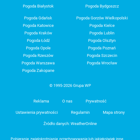
Pogoda Białystok
Pogoda Bydgoszcz
Pogoda Gdańsk
Pogoda Gorzów Wielkopolski
Pogoda Katowice
Pogoda Kielce
Pogoda Kraków
Pogoda Lublin
Pogoda Łódź
Pogoda Olsztyn
Pogoda Opole
Pogoda Poznań
Pogoda Rzeszów
Pogoda Szczecin
Pogoda Warszawa
Pogoda Wrocław
Pogoda Zakopane
© 1995-2026 Grupa WP
Reklama
O nas
Prywatność
Ustawienia prywatności
Regulamin
Mapa strony
Źródło danych: WeatherOnline
Pobieranie, zwielokrotnianie, przechowywanie lub jakiekolwiek inne