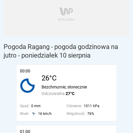
Pogoda Ragang - pogoda godzinowa na
jutro
- poniedziałek 10 sierpnia
00:00
26°C
Bezchmurnie, słonecznie
Odczuwalna
27°C
Opad:
0 mm
Ciśnienie:
1011 hPa
Wiatr:
16 km/h
Wilgotność:
76%
01:00