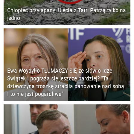
Chłopiec przyłapany. Ujęcia z Tatr. Patrzą tylko na
jedno
Ewa Woydyłło TŁUMACZY SIĘ ze słów o Idze
Świątek i pogrąża się jeszcze bardziej? "Ta
dziewczyna troszkę straciła panowanie nad sobą.
I to nie jest pogardliwe"