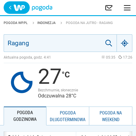
Trwa ładowanie
POLSKA
POGODA WP.PL
INDONEZJA
POGODA NA JUTRO - RAGANG
EUROPA
ŚWIAT
Aktualna pogoda, godz.
4:41
05:35
17:26
27
JAKOŚĆ POWIETRZA
Bezchmurnie, słonecznie
Odczuwalna 28°C
POGODA
POGODA
POGODA NA
GODZINOWA
DŁUGOTERMINOWA
WEEKEND