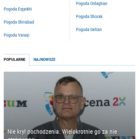
Pogoda Ordaghān
Pogoda Esţarkhī
Pogoda Shūrak
Pogoda Shīrābād
Pogoda Gelīān
Pogoda Varaqī
POPULARNE
NAJNOWSZE
Nie krył pochodzenia. Wielokrotnie go za nie