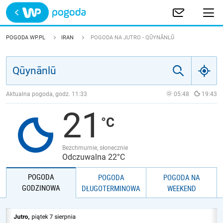
Trwa ładowanie
POLSKA
POGODA WP.PL
IRAN
POGODA NA JUTRO - QŪYNĀNLŪ
EUROPA
ŚWIAT
Aktualna pogoda, godz.
11:33
05:48
19:43
21
JAKOŚĆ POWIETRZA
Bezchmurnie, słonecznie
Odczuwalna 22°C
POGODA
POGODA
POGODA NA
GODZINOWA
DŁUGOTERMINOWA
WEEKEND