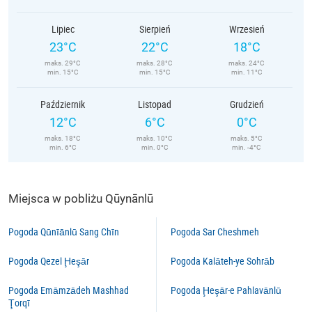
Lipiec
Sierpień
Wrzesień
23°C
22°C
18°C
maks. 29°C
maks. 28°C
maks. 24°C
min. 15°C
min. 15°C
min. 11°C
Październik
Listopad
Grudzień
12°C
6°C
0°C
maks. 18°C
maks. 10°C
maks. 5°C
min. 6°C
min. 0°C
min. -4°C
Miejsca w pobliżu Qūynānlū
Pogoda Qūnīānlū Sang Chīn
Pogoda Sar Cheshmeh
Pogoda Qezel Ḩeşār
Pogoda Kalāteh-ye Sohrāb
Pogoda Emāmzādeh Mashhad
Pogoda Ḩeşār-e Pahlavānlū
Ţorqī