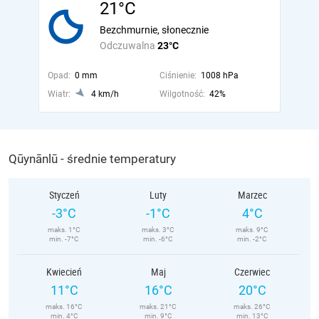
21°C
Bezchmurnie, słonecznie
Odczuwalna
23°C
Opad:
0 mm
Ciśnienie:
1008 hPa
Wiatr:
4 km/h
Wilgotność:
42%
Qūynānlū - średnie temperatury
Styczeń
Luty
Marzec
-3°C
-1°C
4°C
maks. 1°C
maks. 3°C
maks. 9°C
min. -7°C
min. -6°C
min. -2°C
Kwiecień
Maj
Czerwiec
11°C
16°C
20°C
maks. 16°C
maks. 21°C
maks. 26°C
min. 4°C
min. 9°C
min. 13°C