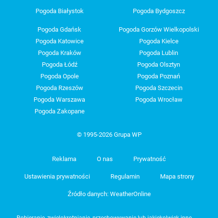
Pogoda Białystok
Pogoda Bydgoszcz
Pogoda Gdańsk
Pogoda Gorzów Wielkopolski
Pogoda Katowice
Pogoda Kielce
Pogoda Kraków
Pogoda Lublin
Pogoda Łódź
Pogoda Olsztyn
Pogoda Opole
Pogoda Poznań
Pogoda Rzeszów
Pogoda Szczecin
Pogoda Warszawa
Pogoda Wrocław
Pogoda Zakopane
© 1995-2026 Grupa WP
Reklama
O nas
Prywatność
Ustawienia prywatności
Regulamin
Mapa strony
Źródło danych: WeatherOnline
Pobieranie, zwielokrotnianie, przechowywanie lub jakiekolwiek inne