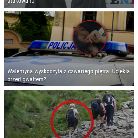
atakowano
Walentyna wyskoczyła z czwartego piętra. Uciekła
przed gwałtem?