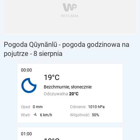
Pogoda Qūynānlū - pogoda godzinowa na
pojutrze
- 8 sierpnia
00:00
19°C
Bezchmurnie, słonecznie
Odczuwalna
20°C
Opad:
0 mm
Ciśnienie:
1010 hPa
Wiatr:
6 km/h
Wilgotność:
50%
01:00