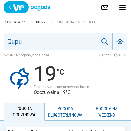
Trwa ładowanie
POLSKA
POGODA WP.PL
CHINY
POGODA NA JUTRO - QUPU
EUROPA
ŚWIAT
Aktualna pogoda, godz.
5:34
05:21
18:46
19
JAKOŚĆ POWIETRZA
Zachmurzenie umiarkowane, burze
Odczuwalna 19°C
POGODA
POGODA
POGODA NA
GODZINOWA
DŁUGOTERMINOWA
WEEKEND