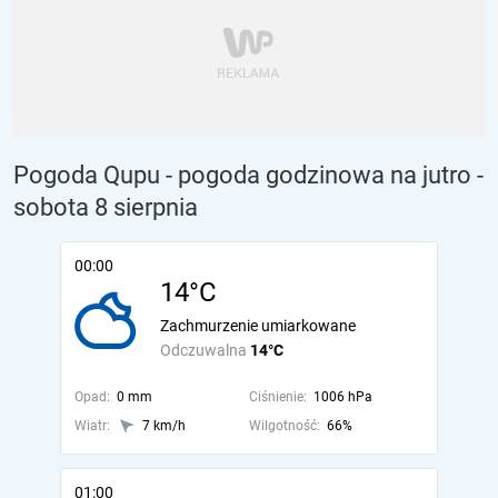
Pogoda Qupu - pogoda godzinowa na jutro
-
sobota 8 sierpnia
00:00
14°C
Zachmurzenie umiarkowane
Odczuwalna
14°C
Opad:
0 mm
Ciśnienie:
1006 hPa
Wiatr:
7 km/h
Wilgotność:
66%
01:00