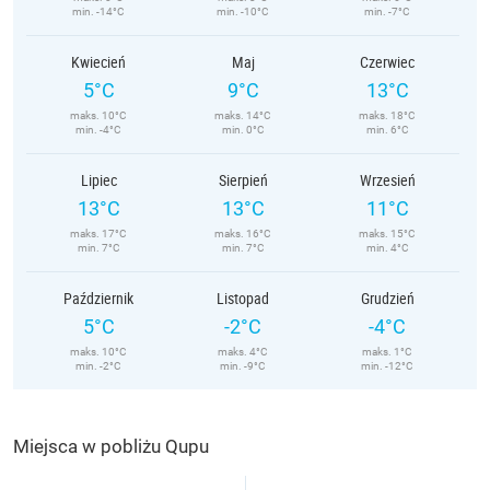
min. -14°C
min. -10°C
min. -7°C
Kwiecień
Maj
Czerwiec
5°C
9°C
13°C
maks. 10°C
maks. 14°C
maks. 18°C
min. -4°C
min. 0°C
min. 6°C
Lipiec
Sierpień
Wrzesień
13°C
13°C
11°C
maks. 17°C
maks. 16°C
maks. 15°C
min. 7°C
min. 7°C
min. 4°C
Październik
Listopad
Grudzień
5°C
-2°C
-4°C
maks. 10°C
maks. 4°C
maks. 1°C
min. -2°C
min. -9°C
min. -12°C
Miejsca w pobliżu Qupu