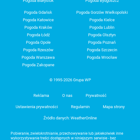
Pogoda Białystok
Pogoda Bydgoszcz
Pogoda Gdańsk
Pogoda Gorzów Wielkopolski
Pogoda Katowice
Pogoda Kielce
Pogoda Kraków
Pogoda Lublin
Pogoda Łódź
Pogoda Olsztyn
Pogoda Opole
Pogoda Poznań
Pogoda Rzeszów
Pogoda Szczecin
Pogoda Warszawa
Pogoda Wrocław
Pogoda Zakopane
© 1995-2026 Grupa WP
Reklama
O nas
Prywatność
Ustawienia prywatności
Regulamin
Mapa strony
Źródło danych: WeatherOnline
Pobieranie, zwielokrotnianie, przechowywanie lub jakiekolwiek inne
wykorzystywanie treści dostępnych w niniejszym serwisie - bez