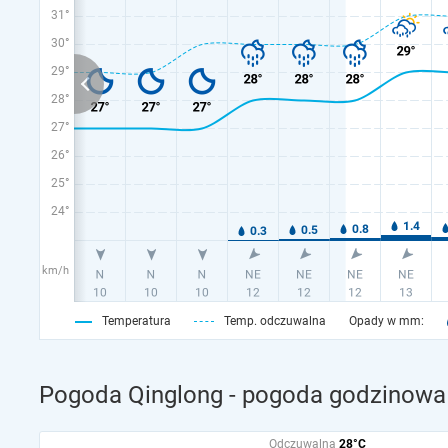
31°
30°
29°
28°
27°
26°
25°
24°
km/h
Temperatura
Temp. odczuwalna
Opady w mm:
Pogoda Qinglong - pogoda godzinowa 
Odczuwalna
28°C