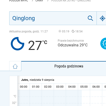
POGODA WP.PL
CHINY
POGODA NA JUTRO - QINGLONG
Aktualna pogoda, godz.
11:27
05:19
18:54
27
Prawie bezchmurnie
Odczuwalna 29°C
Pogoda godzinowa
°C
32°