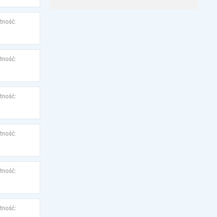
tność:
tność:
tność:
tność:
tność:
tność: