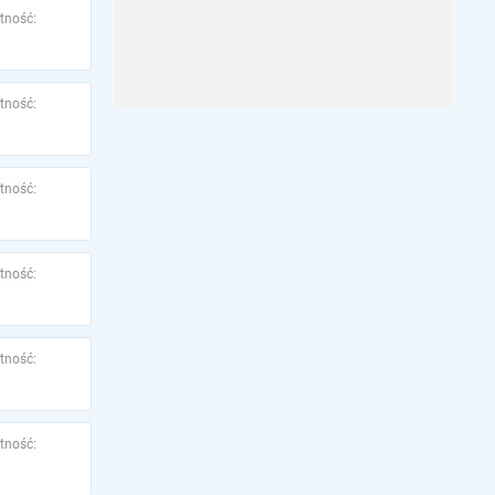
tność:
tność:
tność:
tność:
tność:
tność: