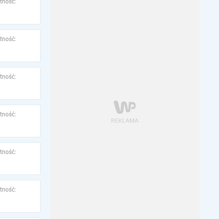
tność:
tność:
tność:
tność:
tność:
tność: