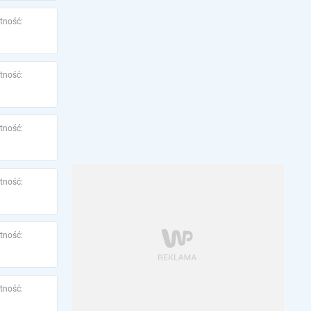
tność:
tność:
tność:
tność:
tność:
tność: