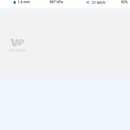
1.6 mm
997 hPa
92%
21 km/h