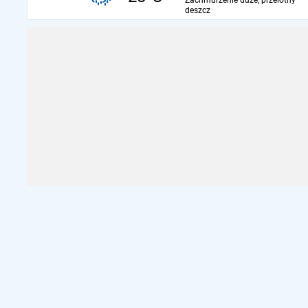
Zachmurzenie duże, przelotny
deszcz