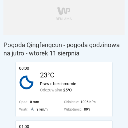
Pogoda Qingfengcun - pogoda godzinowa
na jutro
- wtorek 11 sierpnia
00:00
23°C
Prawie bezchmurnie
Odczuwalna
25°C
Opad:
0 mm
Ciśnienie:
1006 hPa
Wiatr:
9 km/h
Wilgotność:
89%
01:00