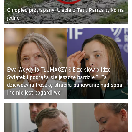
Chłopiec przyłapany. Ujęcia z Tatr. Patrzą tylko na
jedno
Ewa Woydyłło TŁUMACZY SIĘ ze słów o Idze
Świątek i pogrąża się jeszcze bardziej? "Ta
dziewczyna troszkę straciła panowanie nad sobą.
I to nie jest pogardliwe"