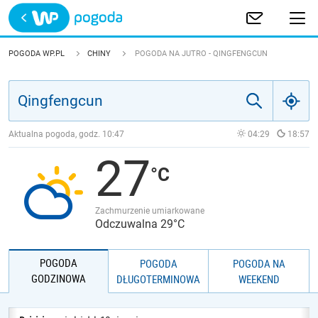
Trwa ładowanie
POLSKA
POGODA WP.PL
CHINY
POGODA NA JUTRO - QINGFENGCUN
EUROPA
ŚWIAT
Aktualna pogoda, godz.
10:47
04:29
18:57
27
JAKOŚĆ POWIETRZA
Zachmurzenie umiarkowane
Odczuwalna 29°C
POGODA
POGODA
POGODA NA
GODZINOWA
DŁUGOTERMINOWA
WEEKEND