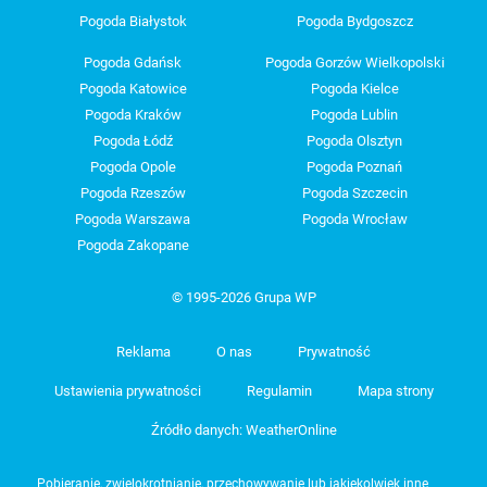
Pogoda Białystok
Pogoda Bydgoszcz
Pogoda Gdańsk
Pogoda Gorzów Wielkopolski
Pogoda Katowice
Pogoda Kielce
Pogoda Kraków
Pogoda Lublin
Pogoda Łódź
Pogoda Olsztyn
Pogoda Opole
Pogoda Poznań
Pogoda Rzeszów
Pogoda Szczecin
Pogoda Warszawa
Pogoda Wrocław
Pogoda Zakopane
© 1995-2026 Grupa WP
Reklama
O nas
Prywatność
Ustawienia prywatności
Regulamin
Mapa strony
Źródło danych: WeatherOnline
Pobieranie, zwielokrotnianie, przechowywanie lub jakiekolwiek inne