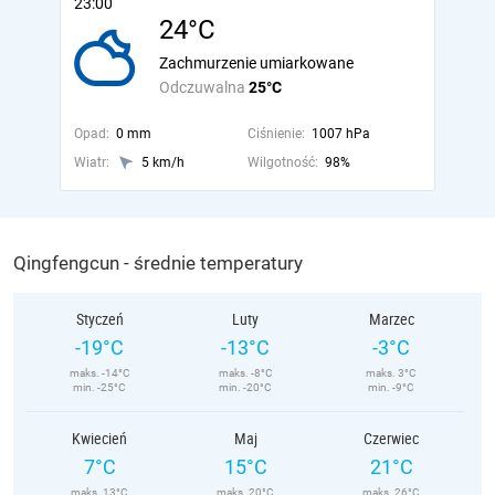
23:00
24°C
Zachmurzenie umiarkowane
Odczuwalna
25°C
Opad:
0 mm
Ciśnienie:
1007 hPa
Wiatr:
5 km/h
Wilgotność:
98%
Qingfengcun - średnie temperatury
Styczeń
Luty
Marzec
-19°C
-13°C
-3°C
maks. -14°C
maks. -8°C
maks. 3°C
min. -25°C
min. -20°C
min. -9°C
Kwiecień
Maj
Czerwiec
7°C
15°C
21°C
maks. 13°C
maks. 20°C
maks. 26°C