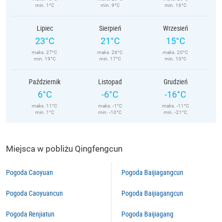
min. 1°C
min. 9°C
min. 16°C
Lipiec
Sierpień
Wrzesień
23°C
21°C
15°C
maks. 27°C
maks. 26°C
maks. 20°C
min. 19°C
min. 17°C
min. 10°C
Październik
Listopad
Grudzień
6°C
-6°C
-16°C
maks. 11°C
maks. -1°C
maks. -11°C
min. 1°C
min. -10°C
min. -21°C
Miejsca w pobliżu Qingfengcun
Pogoda Caoyuan
Pogoda Baijiagangcun
Pogoda Caoyuancun
Pogoda Baijiagangcun
Pogoda Renjiatun
Pogoda Baijiagang