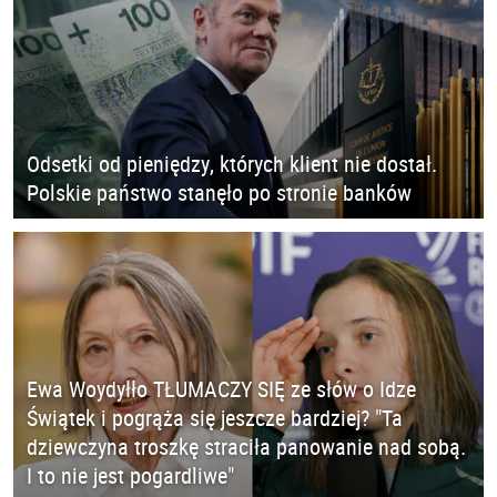
Odsetki od pieniędzy, których klient nie dostał.
Polskie państwo stanęło po stronie banków
Ewa Woydyłło TŁUMACZY SIĘ ze słów o Idze
Świątek i pogrąża się jeszcze bardziej? "Ta
dziewczyna troszkę straciła panowanie nad sobą.
I to nie jest pogardliwe"