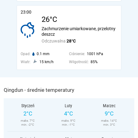
23:00
26°C
Zachmurzenie umiarkowane, przelotny
deszcz
Odczuwalna
28°C
Opad:
0.1 mm
Ciśnienie:
1001 hPa
Wiatr:
15 km/h
Wilgotność:
85%
Qingdun - średnie temperatury
Styczeń
Luty
Marzec
2°C
4°C
9°C
maks. 7°C
maks. 9°C
maks. 14°C
min. -2°C
min. -1°C
min. 3°C