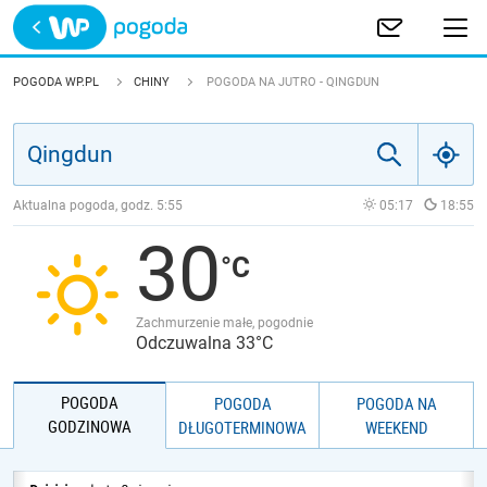
Trwa ładowanie
POLSKA
POGODA WP.PL
CHINY
POGODA NA JUTRO - QINGDUN
EUROPA
ŚWIAT
Aktualna pogoda, godz.
5:55
05:17
18:55
30
JAKOŚĆ POWIETRZA
Zachmurzenie małe, pogodnie
Odczuwalna 33°C
POGODA
POGODA
POGODA NA
GODZINOWA
DŁUGOTERMINOWA
WEEKEND