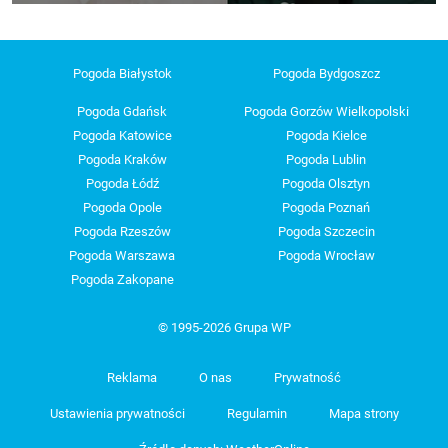
Pogoda Białystok
Pogoda Bydgoszcz
Pogoda Gdańsk
Pogoda Gorzów Wielkopolski
Pogoda Katowice
Pogoda Kielce
Pogoda Kraków
Pogoda Lublin
Pogoda Łódź
Pogoda Olsztyn
Pogoda Opole
Pogoda Poznań
Pogoda Rzeszów
Pogoda Szczecin
Pogoda Warszawa
Pogoda Wrocław
Pogoda Zakopane
© 1995-2026 Grupa WP
Reklama
O nas
Prywatność
Ustawienia prywatności
Regulamin
Mapa strony