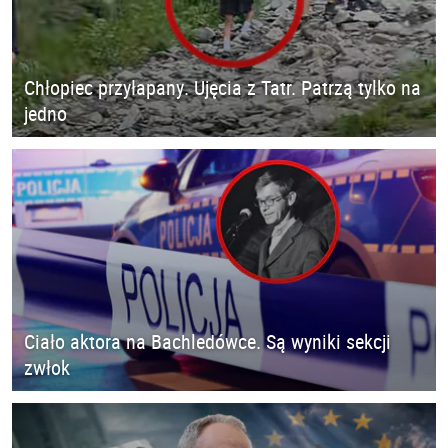
Chłopiec przyłapany. Ujęcia z Tatr. Patrzą tylko na
jedno
Ciało aktora na Bachledówce. Są wyniki sekcji
zwłok