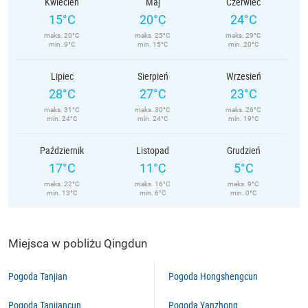
Kwiecień
Maj
Czerwiec
15°C
20°C
24°C
maks. 20°C
maks. 25°C
maks. 29°C
min. 9°C
min. 15°C
min. 20°C
Lipiec
Sierpień
Wrzesień
28°C
27°C
23°C
maks. 31°C
maks. 30°C
maks. 26°C
min. 24°C
min. 24°C
min. 19°C
Październik
Listopad
Grudzień
17°C
11°C
5°C
maks. 22°C
maks. 16°C
maks. 9°C
min. 13°C
min. 6°C
min. 0°C
Miejsca w pobliżu Qingdun
Pogoda Tanjian
Pogoda Hongshengcun
Pogoda Tanjiancun
Pogoda Yanzhong