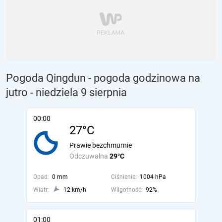
Pogoda Qingdun - pogoda godzinowa na
jutro
- niedziela 9 sierpnia
00:00
27°C
Prawie bezchmurnie
Odczuwalna
29°C
Opad:
0 mm
Ciśnienie:
1004 hPa
Wiatr:
12 km/h
Wilgotność:
92%
01:00