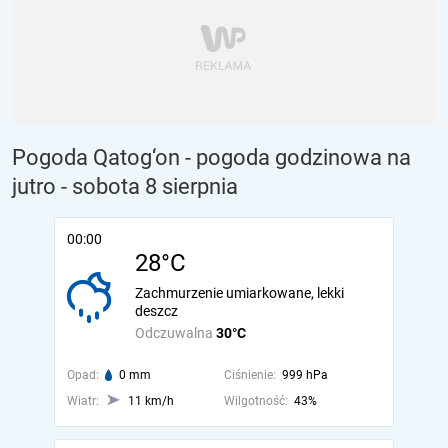
Pogoda Qatog‘on - pogoda godzinowa na
jutro
- sobota 8 sierpnia
00:00
28°C
Zachmurzenie umiarkowane, lekki
deszcz
Odczuwalna
30°C
Opad:
0 mm
Ciśnienie:
999 hPa
Wiatr:
11 km/h
Wilgotność:
43%