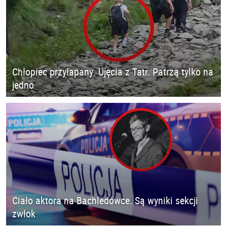
Chłopiec przyłapany. Ujęcia z Tatr. Patrzą tylko na
jedno
Ciało aktora na Bachledówce. Są wyniki sekcji
zwłok