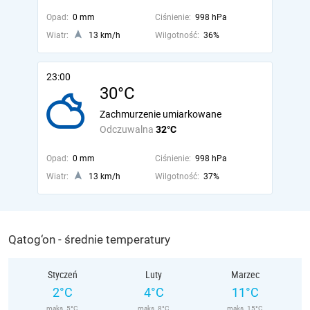
Opad:
0 mm
Ciśnienie:
998 hPa
Wiatr:
13 km/h
Wilgotność:
36%
23:00
30°C
Zachmurzenie umiarkowane
Odczuwalna
32°C
Opad:
0 mm
Ciśnienie:
998 hPa
Wiatr:
13 km/h
Wilgotność:
37%
Qatog‘on - średnie temperatury
Styczeń
Luty
Marzec
2°C
4°C
11°C
maks. 5°C
maks. 8°C
maks. 15°C