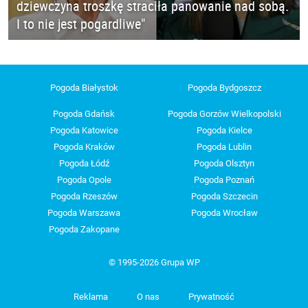
dziewczyna troszkę straciła panowanie nad sobą.
I to nie jest pogardliwe"
Pogoda Białystok
Pogoda Bydgoszcz
Pogoda Gdańsk
Pogoda Gorzów Wielkopolski
Pogoda Katowice
Pogoda Kielce
Pogoda Kraków
Pogoda Lublin
Pogoda Łódź
Pogoda Olsztyn
Pogoda Opole
Pogoda Poznań
Pogoda Rzeszów
Pogoda Szczecin
Pogoda Warszawa
Pogoda Wrocław
Pogoda Zakopane
© 1995-2026 Grupa WP
Reklama
O nas
Prywatność