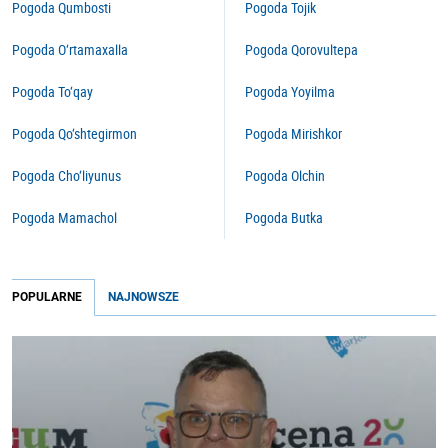
Pogoda Qumbosti
Pogoda Tojik
Pogoda O‘rtamaxalla
Pogoda Qorovultepa
Pogoda To‘qay
Pogoda Yoyilma
Pogoda Qo‘shtegirmon
Pogoda Mirishkor
Pogoda Cho‘liyunus
Pogoda Olchin
Pogoda Mamachol
Pogoda Butka
POPULARNE
NAJNOWSZE