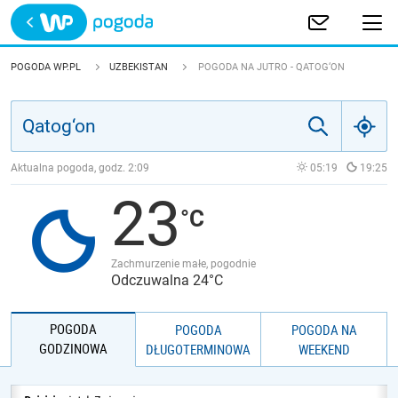
Trwa ładowanie
POLSKA
POGODA WP.PL
UZBEKISTAN
POGODA NA JUTRO - QATOG‘ON
EUROPA
ŚWIAT
Aktualna pogoda, godz.
2:09
05:19
19:25
23
JAKOŚĆ POWIETRZA
Zachmurzenie małe, pogodnie
Odczuwalna 24°C
POGODA
POGODA
POGODA NA
GODZINOWA
DŁUGOTERMINOWA
WEEKEND