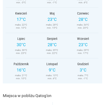
min. -3°C
min. -1°C
min. 4°C
Kwiecień
Maj
Czerwiec
17°C
23°C
28°C
maks. 22°C
maks. 28°C
maks. 34°C
min. 10°C
min. 15°C
min. 20°C
Lipiec
Sierpień
Wrzesień
30°C
28°C
23°C
maks. 36°C
maks. 35°C
maks. 29°C
min. 23°C
min. 22°C
min. 17°C
Październik
Listopad
Grudzień
16°C
9°C
3°C
maks. 21°C
maks. 13°C
maks. 7°C
min. 10°C
min. 4°C
min. -1°C
Miejsca w pobliżu Qatog‘on