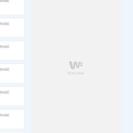
tność:
tność:
tność:
tność:
tność:
tność: