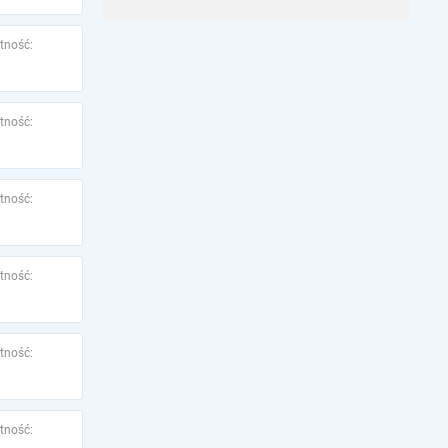
tność:
tność:
tność:
tność:
tność:
tność: