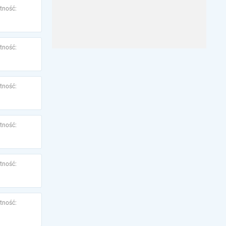
tność:
tność:
tność:
tność:
tność:
tność: