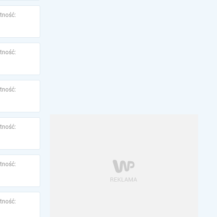
tność:
tność:
tność:
tność:
tność:
tność: