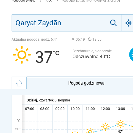
POGODA WP.PL
IRAK
POGODA NA JUTRO - QARYAT ZAYDĀN
Aktualna pogoda, godz.
6:41
05:19
18:55
37
Bezchmurnie, słonecznie
Odczuwalna 40°C
Pogoda godzinowa
°C
50°