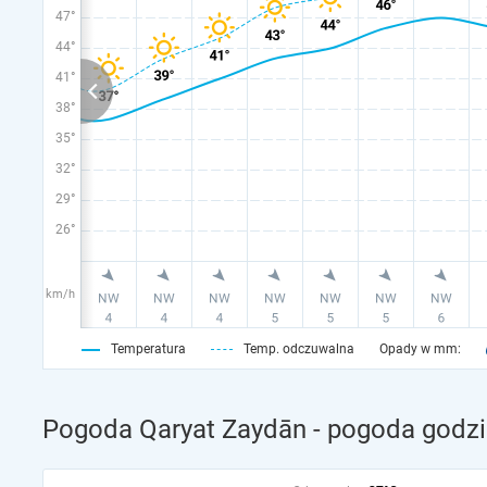
47°
44°
41°
38°
35°
32°
29°
26°
km/h
Temperatura
Temp. odczuwalna
Opady w mm:
Pogoda Qaryat Zaydān - pogoda godzi