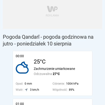
Pogoda Qandarī - pogoda godzinowa na
jutro
- poniedziałek 10 sierpnia
00:00
25°C
Zachmurzenie umiarkowane
Odczuwalna
27°C
Opad:
0 mm
Ciśnienie:
1004 hPa
Wiatr:
3 km/h
Wilgotność:
89%
01:00