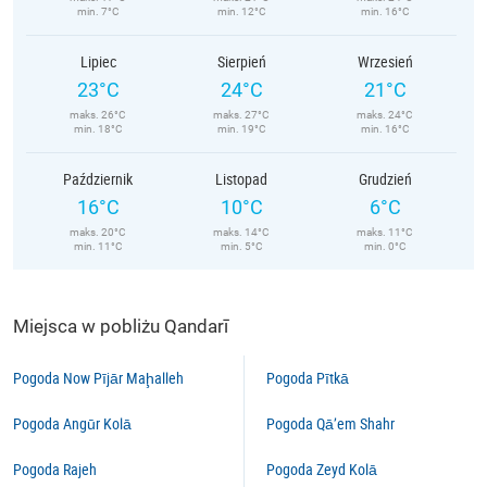
min. 7°C
min. 12°C
min. 16°C
Lipiec
Sierpień
Wrzesień
23°C
24°C
21°C
maks. 26°C
maks. 27°C
maks. 24°C
min. 18°C
min. 19°C
min. 16°C
Październik
Listopad
Grudzień
16°C
10°C
6°C
maks. 20°C
maks. 14°C
maks. 11°C
min. 11°C
min. 5°C
min. 0°C
Miejsca w pobliżu Qandarī
Pogoda Now Pījār Maḩalleh
Pogoda Pītkā
Pogoda Angūr Kolā
Pogoda Qā’em Shahr
Pogoda Rajeh
Pogoda Zeyd Kolā