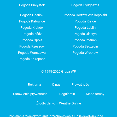
Pogoda Białystok
Pogoda Bydgoszcz
Pogoda Gdańsk
Pogoda Gorzów Wielkopolski
Pogoda Katowice
Pogoda Kielce
Pogoda Kraków
Pogoda Lublin
Pogoda Łódź
Pogoda Olsztyn
Pogoda Opole
Pogoda Poznań
Pogoda Rzeszów
Pogoda Szczecin
Pogoda Warszawa
Pogoda Wrocław
Pogoda Zakopane
© 1995-2026 Grupa WP
Reklama
O nas
Prywatność
Ustawienia prywatności
Regulamin
Mapa strony
Źródło danych: WeatherOnline
Pobieranie, zwielokrotnianie, przechowywanie lub jakiekolwiek inne