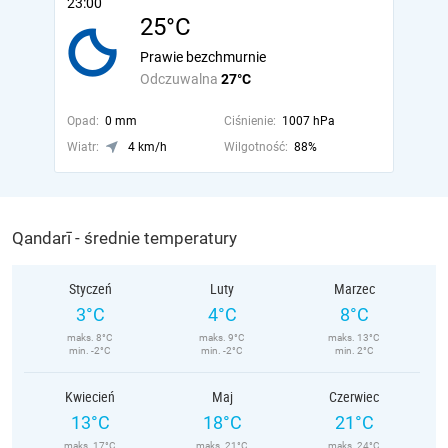
23:00
25°C
Prawie bezchmurnie
Odczuwalna
27°C
Opad:
0 mm
Ciśnienie:
1007 hPa
Wiatr:
4 km/h
Wilgotność:
88%
Qandarī - średnie temperatury
Styczeń
Luty
Marzec
3°C
4°C
8°C
maks. 8°C
maks. 9°C
maks. 13°C
min. -2°C
min. -2°C
min. 2°C
Kwiecień
Maj
Czerwiec
13°C
18°C
21°C
maks. 17°C
maks. 21°C
maks. 24°C