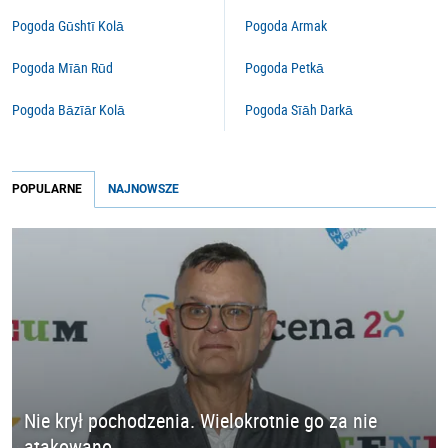
Pogoda Gūshtī Kolā
Pogoda Armak
Pogoda Mīān Rūd
Pogoda Petkā
Pogoda Bāzīār Kolā
Pogoda Sīāh Darkā
POPULARNE
NAJNOWSZE
Nie krył pochodzenia. Wielokrotnie go za nie
atakowano