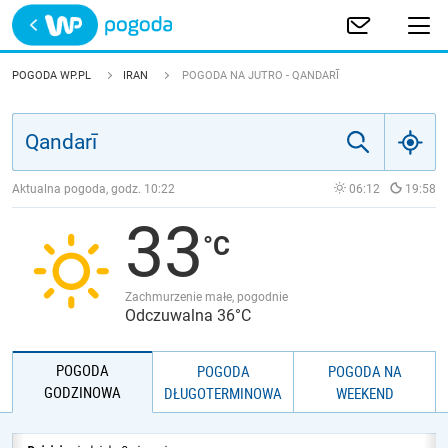
Trwa ładowanie
POLSKA
POGODA WP.PL
IRAN
POGODA NA JUTRO - QANDARĪ
EUROPA
ŚWIAT
Aktualna pogoda, godz.
10:22
06:12
19:58
33
JAKOŚĆ POWIETRZA
Zachmurzenie małe, pogodnie
Odczuwalna 36°C
POGODA
POGODA
POGODA NA
GODZINOWA
DŁUGOTERMINOWA
WEEKEND