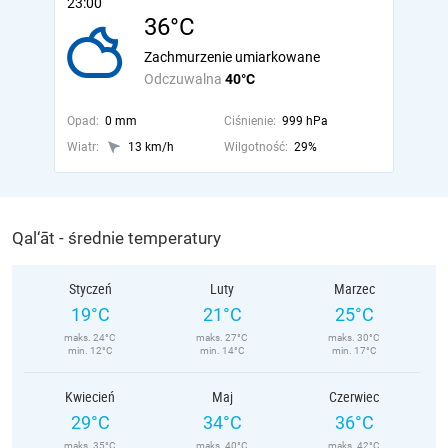
23:00
36°C
Zachmurzenie umiarkowane
Odczuwalna
40°C
Opad:
0 mm
Ciśnienie:
999 hPa
Wiatr:
13 km/h
Wilgotność:
29%
Qal‘āt - średnie temperatury
Styczeń
Luty
Marzec
19°C
21°C
25°C
maks. 24°C
maks. 27°C
maks. 30°C
min. 12°C
min. 14°C
min. 17°C
Kwiecień
Maj
Czerwiec
29°C
34°C
36°C
maks. 35°C
maks. 40°C
maks. 42°C