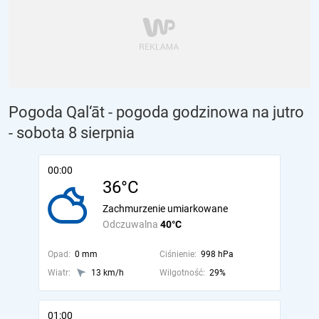
Pogoda Qal‘āt - pogoda godzinowa na jutro
- sobota 8 sierpnia
00:00
36°C
Zachmurzenie umiarkowane
Odczuwalna
40°C
Opad:
0 mm
Ciśnienie:
998 hPa
Wiatr:
13 km/h
Wilgotność:
29%
01:00