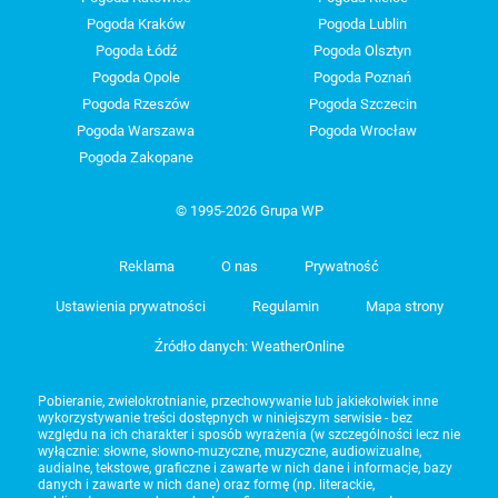
Pogoda Kraków
Pogoda Lublin
Pogoda Łódź
Pogoda Olsztyn
Pogoda Opole
Pogoda Poznań
Pogoda Rzeszów
Pogoda Szczecin
Pogoda Warszawa
Pogoda Wrocław
Pogoda Zakopane
© 1995-2026 Grupa WP
Reklama
O nas
Prywatność
Ustawienia prywatności
Regulamin
Mapa strony
Źródło danych: WeatherOnline
Pobieranie, zwielokrotnianie, przechowywanie lub jakiekolwiek inne
wykorzystywanie treści dostępnych w niniejszym serwisie - bez
względu na ich charakter i sposób wyrażenia (w szczególności lecz nie
wyłącznie: słowne, słowno-muzyczne, muzyczne, audiowizualne,
audialne, tekstowe, graficzne i zawarte w nich dane i informacje, bazy
danych i zawarte w nich dane) oraz formę (np. literackie,