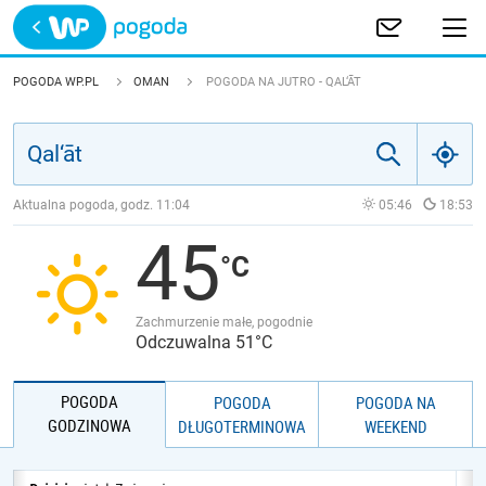
Trwa ładowanie
POLSKA
POGODA WP.PL
OMAN
POGODA NA JUTRO - QAL‘ĀT
EUROPA
ŚWIAT
Aktualna pogoda, godz.
11:04
05:46
18:53
45
JAKOŚĆ POWIETRZA
Zachmurzenie małe, pogodnie
Odczuwalna 51°C
POGODA
POGODA
POGODA NA
GODZINOWA
DŁUGOTERMINOWA
WEEKEND