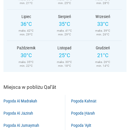
min. 21°C
min. 25°C
min. 28°C
Lipiec
Sierpień
Wrzesień
36°C
35°C
33°C
maks. 42°C
maks. 41°C
maks. 39°C
min. 29°C
min. 29°C
min. 26°C
Październik
Listopad
Grudzień
30°C
25°C
21°C
maks. 35°C
maks. 30°C
maks. 26°C
min. 22°C
min. 18°C
min. 14°C
Miejsca w pobliżu Qal‘āt
Pogoda Al Madrakah
Pogoda Kahnāt
Pogoda Al Jāzirah
Pogoda Ḩārah
Pogoda Al Jumaymah
Pogoda ‘Ajilt