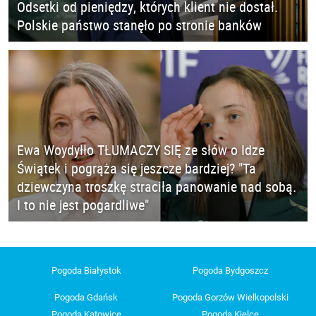
Odsetki od pieniędzy, których klient nie dostał.
Polskie państwo stanęło po stronie banków
Ewa Woydyłło TŁUMACZY SIĘ ze słów o Idze
Świątek i pogrąża się jeszcze bardziej? "Ta
dziewczyna troszkę straciła panowanie nad sobą.
I to nie jest pogardliwe"
Pogoda Białystok
Pogoda Bydgoszcz
Pogoda Gdańsk
Pogoda Gorzów Wielkopolski
Pogoda Katowice
Pogoda Kielce