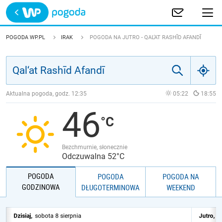
Trwa ładowanie
POLSKA
POGODA WP.PL
IRAK
POGODA NA JUTRO - QAL‘AT RASHĪD AFANDĪ
EUROPA
ŚWIAT
Aktualna pogoda, godz.
12:35
05:22
18:55
46
JAKOŚĆ POWIETRZA
Bezchmurnie, słonecznie
Odczuwalna 52°C
POGODA
POGODA
POGODA NA
GODZINOWA
DŁUGOTERMINOWA
WEEKEND