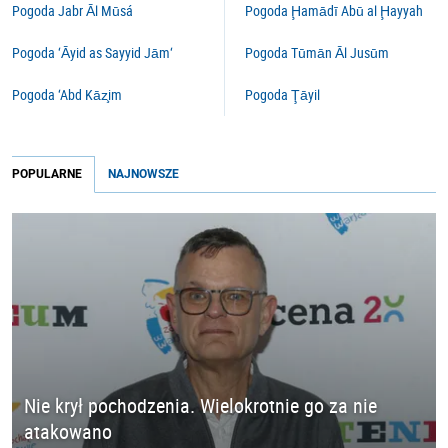
Pogoda Jabr Āl Mūsá
Pogoda Ḩamādī Abū al Ḩayyah
Pogoda ‘Āyid as Sayyid Jām‘
Pogoda Tūmān Āl Jusūm
Pogoda ‘Abd Kāz̧im
Pogoda Ţāyil
POPULARNE
NAJNOWSZE
Nie krył pochodzenia. Wielokrotnie go za nie
atakowano