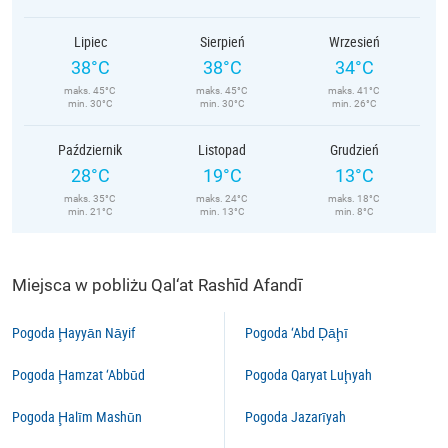
Lipiec
Sierpień
Wrzesień
38°C
38°C
34°C
maks. 45°C
maks. 45°C
maks. 41°C
min. 30°C
min. 30°C
min. 26°C
Październik
Listopad
Grudzień
28°C
19°C
13°C
maks. 35°C
maks. 24°C
maks. 18°C
min. 21°C
min. 13°C
min. 8°C
Miejsca w pobliżu Qal‘at Rashīd Afandī
Pogoda Ḩayyān Nāyif
Pogoda ‘Abd Ḑāḩī
Pogoda Ḩamzat ‘Abbūd
Pogoda Qaryat Luḩyah
Pogoda Ḩalīm Mashūn
Pogoda Jazarīyah