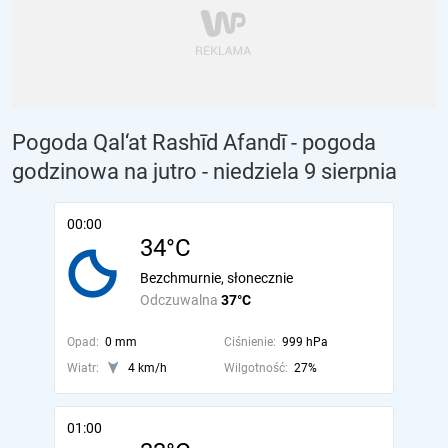
Pogoda Qal‘at Rashīd Afandī - pogoda
godzinowa na jutro
- niedziela 9 sierpnia
00:00
34°C
Bezchmurnie, słonecznie
Odczuwalna
37°C
Opad:
0 mm
Ciśnienie:
999 hPa
Wiatr:
4 km/h
Wilgotność:
27%
01:00