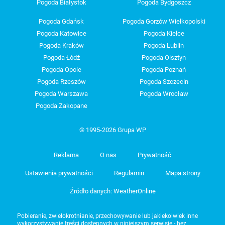
Pogoda Białystok
Pogoda Bydgoszcz
Pogoda Gdańsk
Pogoda Gorzów Wielkopolski
Pogoda Katowice
Pogoda Kielce
Pogoda Kraków
Pogoda Lublin
Pogoda Łódź
Pogoda Olsztyn
Pogoda Opole
Pogoda Poznań
Pogoda Rzeszów
Pogoda Szczecin
Pogoda Warszawa
Pogoda Wrocław
Pogoda Zakopane
© 1995-2026 Grupa WP
Reklama
O nas
Prywatność
Ustawienia prywatności
Regulamin
Mapa strony
Źródło danych: WeatherOnline
Pobieranie, zwielokrotnianie, przechowywanie lub jakiekolwiek inne
wykorzystywanie treści dostępnych w niniejszym serwisie - bez