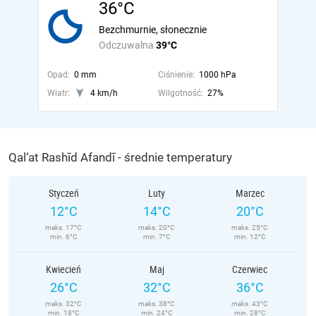
36°C
Bezchmurnie, słonecznie
Odczuwalna
39°C
Opad:
0 mm
Ciśnienie:
1000 hPa
Wiatr:
4 km/h
Wilgotność:
27%
Qal‘at Rashīd Afandī - średnie temperatury
Styczeń
Luty
Marzec
12°C
14°C
20°C
maks. 17°C
maks. 20°C
maks. 25°C
min. 6°C
min. 7°C
min. 12°C
Kwiecień
Maj
Czerwiec
26°C
32°C
36°C
maks. 32°C
maks. 38°C
maks. 43°C
min. 18°C
min. 24°C
min. 28°C