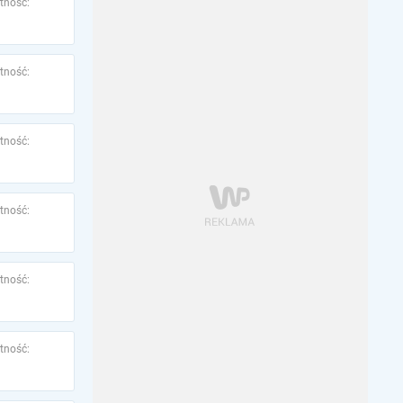
tność:
tność:
tność:
tność:
tność:
tność: