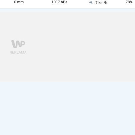
0 mm
1017 hPa
78%
7 km/h