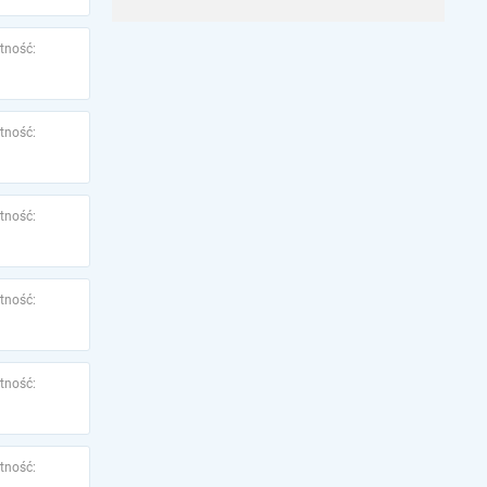
tność:
tność:
tność:
tność:
tność:
tność: