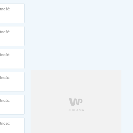
tność:
tność:
tność:
tność:
tność:
tność: