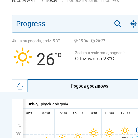
POGODA WP.PL
ROSJA
POGODA NA JUTRO - PROGRESS
Aktualna pogoda, godz.
5:37
05:06
20:27
26
Zachmurzenie małe, pogodnie
Odczuwalna 28°C
Pogoda godzinowa
°C
38°