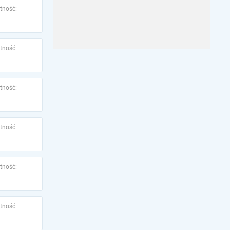
tność:
tność:
tność:
tność:
tność:
tność: