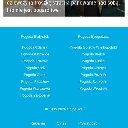
dziewczyna troszkę straciła panowanie nad sobą.
I to nie jest pogardliwe"
Pogoda Białystok
Pogoda Bydgoszcz
Pogoda Gdańsk
Pogoda Gorzów Wielkopolski
Pogoda Katowice
Pogoda Kielce
Pogoda Kraków
Pogoda Lublin
Pogoda Łódź
Pogoda Olsztyn
Pogoda Opole
Pogoda Poznań
Pogoda Rzeszów
Pogoda Szczecin
Pogoda Warszawa
Pogoda Wrocław
Pogoda Zakopane
© 1995-2026 Grupa WP
Reklama
O nas
Prywatność