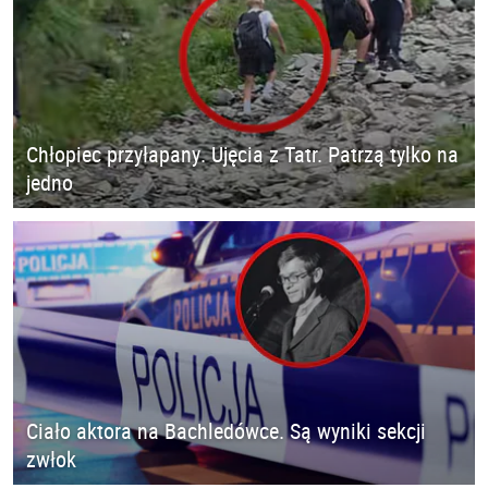
Chłopiec przyłapany. Ujęcia z Tatr. Patrzą tylko na
jedno
Ciało aktora na Bachledówce. Są wyniki sekcji
zwłok