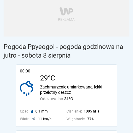
Pogoda Ppyeogol - pogoda godzinowa na
jutro
- sobota 8 sierpnia
00:00
29°C
Zachmurzenie umiarkowane, lekki
przelotny deszcz
Odczuwalna
31°C
Opad:
0.1 mm
Ciśnienie:
1005 hPa
Wiatr:
11 km/h
Wilgotność:
77%