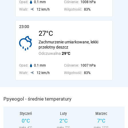
Opad:
0.1 mm
Ciśnienie:
1008 hPa
Wiatr:
12 km/h
Wilgotność:
83%
23:00
27°C
Zachmurzenie umiarkowane, lekki
przelotny deszcz
Odczuwalna
29°C
Opad:
0.1 mm
Ciśnienie:
1007 hPa
Wiatr:
12 km/h
Wilgotność:
83%
Ppyeogol - średnie temperatury
Styczeń
Luty
Marzec
0°C
2°C
7°C
maks. 4°C
maks. 7°C
maks. 12°C