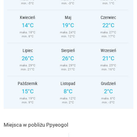
min. -5°C
min. -3°C
min. 1°C
Kwiecień
Maj
Czerwiec
14°C
19°C
22°C
maks. 18°C
maks. 24°C
maks. 27°C
min. 6°C
min. 12°C
min. 17°C
Lipiec
Sierpień
Wrzesień
26°C
26°C
21°C
maks. 29°C
maks. 29°C
maks. 25°C
min. 21°C
min. 21°C
min. 16°C
Październik
Listopad
Grudzień
15°C
8°C
2°C
maks. 19°C
maks. 12°C
maks. 6°C
min. 9°C
min. 2°C
min. -3°C
Miejsca w pobliżu Ppyeogol