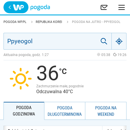
Trwa ładowanie
POLSKA
POGODA WP.PL
REPUBLIKA KOREI
POGODA NA JUTRO - PPYEOGOL
EUROPA
ŚWIAT
Aktualna pogoda, godz.
1:27
05:38
19:26
36
JAKOŚĆ POWIETRZA
Zachmurzenie małe, pogodnie
Odczuwalna 40°C
POGODA
POGODA
POGODA NA
GODZINOWA
DŁUGOTERMINOWA
WEEKEND